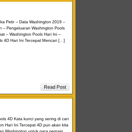
gka Petir – Data Washington 2019 –
n – Pengeluaran Washington Pools
at – Washington Pools Hari Ini –
 4D Hari Ini Tercepat Mencari […]
Read Post
ls 4D Kata kunci yang sering di cari
n Hari Ini Tercepat 4D pun akan kita
aran Washington untuk para pemain