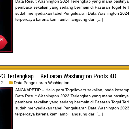
Data Result Washington 2024 Terlengkap yang mana pastiny
pembaca sekalian yang sedang bermain di Pasaran Togel Terbe
sudah menyediakan tabel Pengeluaran Data Washington 202
terpercaya karena kami ambil langsung dari […]
23 Terlengkap – Keluaran Washington Pools 4D
22
Data Pengeluaran Washington
ANGKAPETIR – Hallo para Togellovers sekalian, pada kesem
Data Result Washington 2023 Terlengkap yang mana pastiny
pembaca sekalian yang sedang bermain di Pasaran Togel Terbe
sudah menyediakan tabel Pengeluaran Data Washington 202
terpercaya karena kami ambil langsung dari […]