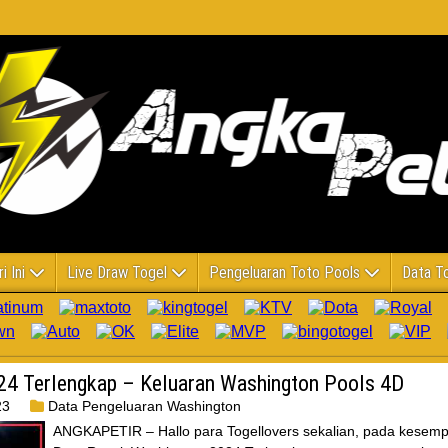
i Ini
Live Draw Togel
Pengeluaran Toto Pools
Data T
24 Terlengkap – Keluaran Washington Pools 4D
23
Data Pengeluaran Washington
ANGKAPETIR – Hallo para Togellovers sekalian, pada kesem