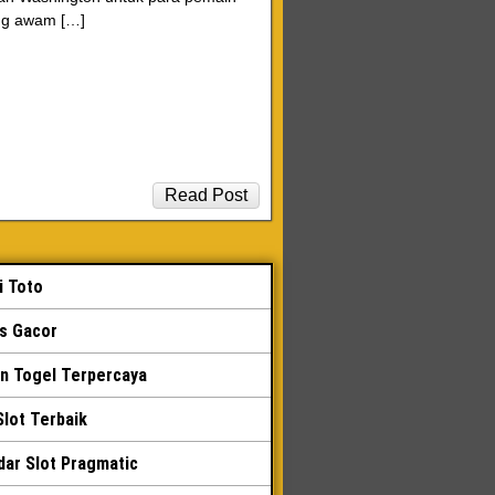
ang awam […]
Read Post
i Toto
us Gacor
n Togel Terpercaya
Slot Terbaik
dar Slot Pragmatic