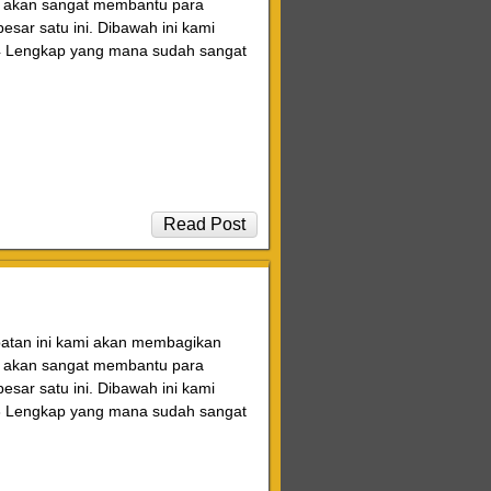
a akan sangat membantu para
sar satu ini. Dibawah ini kami
4 Lengkap yang mana sudah sangat
Read Post
patan ini kami akan membagikan
a akan sangat membantu para
sar satu ini. Dibawah ini kami
3 Lengkap yang mana sudah sangat