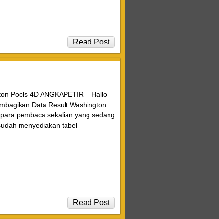
Read Post
gton Pools 4D ANGKAPETIR – Hallo
embagikan Data Result Washington
 para pembaca sekalian yang sedang
 sudah menyediakan tabel
Read Post