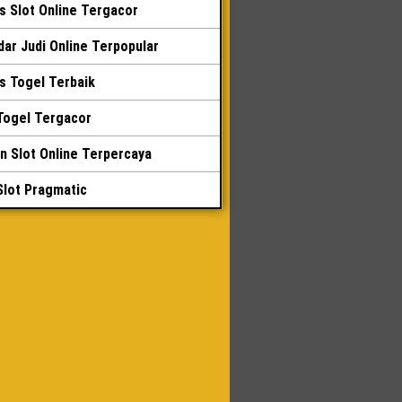
us Slot Online Tergacor
dar Judi Online Terpopular
us Togel Terbaik
Togel Tergacor
n Slot Online Terpercaya
Slot Pragmatic