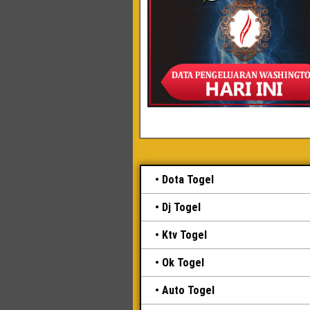
Dota Togel
Dj Togel
Ktv Togel
Ok Togel
Auto Togel