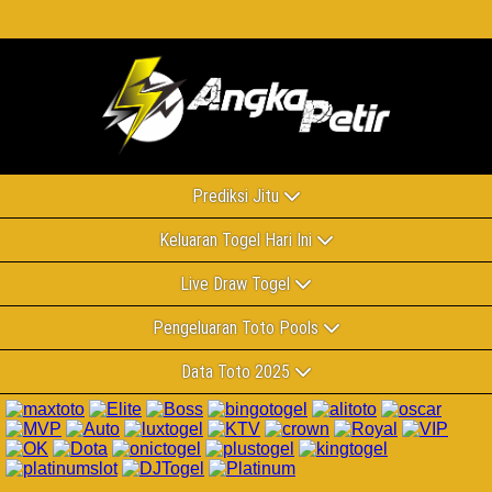
Prediksi Jitu
Keluaran Togel Hari Ini
Live Draw Togel
Pengeluaran Toto Pools
Data Toto 2025