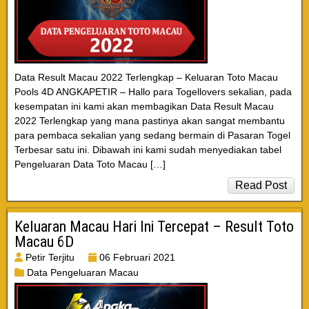
Data Result Macau 2022 Terlengkap – Keluaran Toto Macau
Pools 4D ANGKAPETIR – Hallo para Togellovers sekalian, pada
kesempatan ini kami akan membagikan Data Result Macau
2022 Terlengkap yang mana pastinya akan sangat membantu
para pembaca sekalian yang sedang bermain di Pasaran Togel
Terbesar satu ini. Dibawah ini kami sudah menyediakan tabel
Pengeluaran Data Toto Macau […]
Read Post
Keluaran Macau Hari Ini Tercepat – Result Toto
Macau 6D
Petir Terjitu
06 Februari 2021
Data Pengeluaran Macau