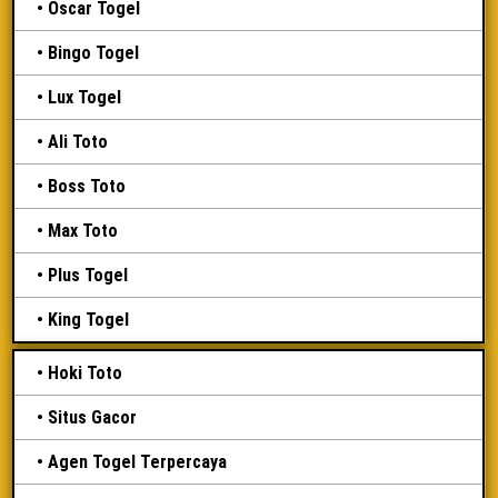
Oscar Togel
Bingo Togel
Lux Togel
Ali Toto
Boss Toto
Max Toto
Plus Togel
King Togel
Hoki Toto
Situs Gacor
Agen Togel Terpercaya