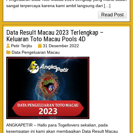
sangat terpercaya karena kami ambil langsung dari […]
Read Post
Data Result Macau 2023 Terlengkap –
Keluaran Toto Macau Pools 4D
Petir Terjitu
31 Desember 2022
Data Pengeluaran Macau
ANGKAPETIR – Hallo para Togellovers sekalian, pada
kesempatan ini kami akan membagikan Data Result Macau