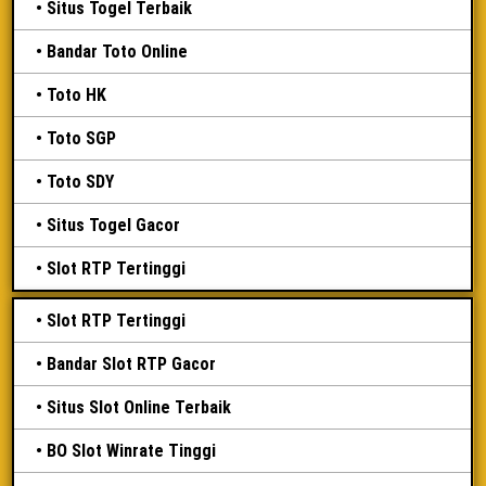
Situs Togel Terbaik
Bandar Toto Online
Toto HK
Toto SGP
Toto SDY
Situs Togel Gacor
Slot RTP Tertinggi
Slot RTP Tertinggi
Bandar Slot RTP Gacor
Situs Slot Online Terbaik
BO Slot Winrate Tinggi