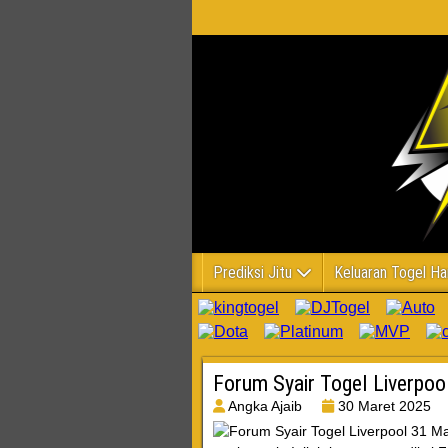
Prediksi Jitu
Keluaran Togel Har
Forum Syair Togel Liverpoo
Angka Ajaib
30 Maret 2025