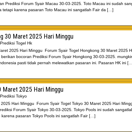
kan Prediksi Forum Syair Macau 30-03-2025. Toto Macau ini sudah sanga
etapi karena pasaran Toto Macau ini sangatlah Fair da […]
g 30 Maret 2025 Hari Minggu
Prediksi Togel Hk
Forum Syair Togel Hongkong 30 Maret 2025 Ha
 berikan bocoran Prediksi Forum Syair Hongkong 30-03-2025. mungkin 
ndonesia pasti tidak pernah melewatkan pasaran ini. Pasaran HK ini […
0 Maret 2025 Hari Minggu
Prediksi Tokyo
Forum Syair Togel Tokyo 30 Maret 2025 Hari Minggu
rediksi Forum Syair Tokyo 30-03-2025. Tokyo Pools ini sudah sangatlah
karena pasaran Tokyo Pools ini sangatlah Fair […]