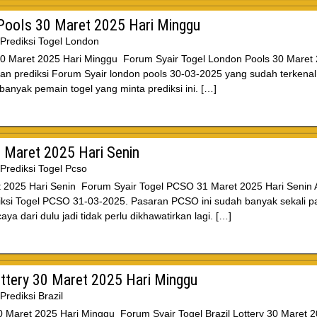
Pools 30 Maret 2025 Hari Minggu
Prediksi Togel London
Forum Syair Togel London Pools 30 Maret 
oran prediksi Forum Syair london pools 30-03-2025 yang sudah terkenal 
anyak pemain togel yang minta prediksi ini. […]
 Maret 2025 Hari Senin
Prediksi Togel Pcso
Forum Syair Togel PCSO 31 Maret 2025 Hari Senin Ang
diksi Togel PCSO 31-03-2025. Pasaran PCSO ini sudah banyak sekali 
 dari dulu jadi tidak perlu dikhawatirkan lagi. […]
ottery 30 Maret 2025 Hari Minggu
Prediksi Brazil
Forum Syair Togel Brazil Lottery 30 Maret 