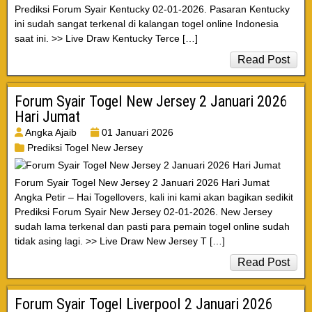
Prediksi Forum Syair Kentucky 02-01-2026. Pasaran Kentucky
ini sudah sangat terkenal di kalangan togel online Indonesia
saat ini. >> Live Draw Kentucky Terce […]
Read Post
Forum Syair Togel New Jersey 2 Januari 2026
Hari Jumat
Angka Ajaib
01 Januari 2026
Prediksi Togel New Jersey
Forum Syair Togel New Jersey 2 Januari 2026 Hari Jumat
Angka Petir – Hai Togellovers, kali ini kami akan bagikan sedikit
Prediksi Forum Syair New Jersey 02-01-2026. New Jersey
sudah lama terkenal dan pasti para pemain togel online sudah
tidak asing lagi. >> Live Draw New Jersey T […]
Read Post
Forum Syair Togel Liverpool 2 Januari 2026