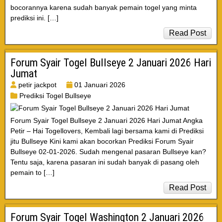
bocorannya karena sudah banyak pemain togel yang minta
prediksi ini. […]
Read Post
Forum Syair Togel Bullseye 2 Januari 2026 Hari
Jumat
petir jackpot
01 Januari 2026
Prediksi Togel Bullseye
Forum Syair Togel Bullseye 2 Januari 2026 Hari Jumat Angka
Petir – Hai Togellovers, Kembali lagi bersama kami di Prediksi
jitu Bullseye Kini kami akan bocorkan Prediksi Forum Syair
Bullseye 02-01-2026. Sudah mengenal pasaran Bullseye kan?
Tentu saja, karena pasaran ini sudah banyak di pasang oleh
pemain to […]
Read Post
Forum Syair Togel Washington 2 Januari 2026