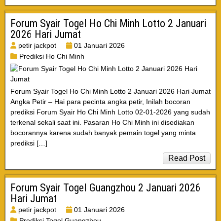
Forum Syair Togel Ho Chi Minh Lotto 2 Januari
2026 Hari Jumat
petir jackpot
01 Januari 2026
Prediksi Ho Chi Minh
Forum Syair Togel Ho Chi Minh Lotto 2 Januari 2026 Hari Jumat
Angka Petir – Hai para pecinta angka petir, Inilah bocoran
prediksi Forum Syair Ho Chi Minh Lotto 02-01-2026 yang sudah
terkenal sekali saat ini. Pasaran Ho Chi Minh ini disediakan
bocorannya karena sudah banyak pemain togel yang minta
prediksi […]
Read Post
Forum Syair Togel Guangzhou 2 Januari 2026
Hari Jumat
petir jackpot
01 Januari 2026
Prediksi Togel Guangzhou