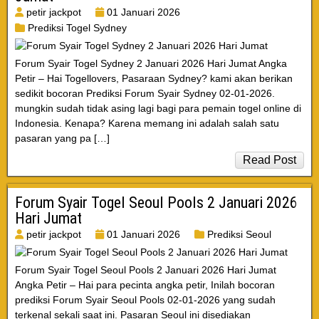
petir jackpot
01 Januari 2026
Prediksi Togel Sydney
Forum Syair Togel Sydney 2 Januari 2026 Hari Jumat Angka
Petir – Hai Togellovers, Pasaraan Sydney? kami akan berikan
sedikit bocoran Prediksi Forum Syair Sydney 02-01-2026.
mungkin sudah tidak asing lagi bagi para pemain togel online di
Indonesia. Kenapa? Karena memang ini adalah salah satu
pasaran yang pa […]
Read Post
Forum Syair Togel Seoul Pools 2 Januari 2026
Hari Jumat
petir jackpot
01 Januari 2026
Prediksi Seoul
Forum Syair Togel Seoul Pools 2 Januari 2026 Hari Jumat
Angka Petir – Hai para pecinta angka petir, Inilah bocoran
prediksi Forum Syair Seoul Pools 02-01-2026 yang sudah
terkenal sekali saat ini. Pasaran Seoul ini disediakan