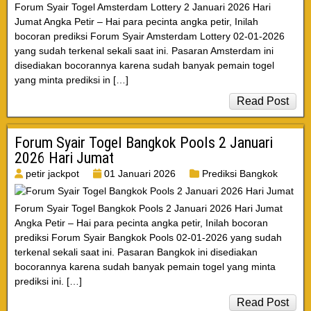
Forum Syair Togel Amsterdam Lottery 2 Januari 2026 Hari
Jumat Angka Petir – Hai para pecinta angka petir, Inilah
bocoran prediksi Forum Syair Amsterdam Lottery 02-01-2026
yang sudah terkenal sekali saat ini. Pasaran Amsterdam ini
disediakan bocorannya karena sudah banyak pemain togel
yang minta prediksi in […]
Read Post
Forum Syair Togel Bangkok Pools 2 Januari
2026 Hari Jumat
petir jackpot
01 Januari 2026
Prediksi Bangkok
Forum Syair Togel Bangkok Pools 2 Januari 2026 Hari Jumat
Angka Petir – Hai para pecinta angka petir, Inilah bocoran
prediksi Forum Syair Bangkok Pools 02-01-2026 yang sudah
terkenal sekali saat ini. Pasaran Bangkok ini disediakan
bocorannya karena sudah banyak pemain togel yang minta
prediksi ini. […]
Read Post