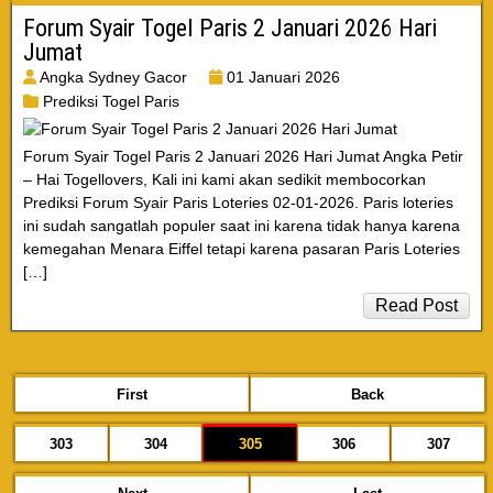
Forum Syair Togel Paris 2 Januari 2026 Hari
Jumat
Angka Sydney Gacor
01 Januari 2026
Prediksi Togel Paris
Forum Syair Togel Paris 2 Januari 2026 Hari Jumat Angka Petir
– Hai Togellovers, Kali ini kami akan sedikit membocorkan
Prediksi Forum Syair Paris Loteries 02-01-2026. Paris loteries
ini sudah sangatlah populer saat ini karena tidak hanya karena
kemegahan Menara Eiffel tetapi karena pasaran Paris Loteries
[…]
Read Post
First
Back
303
304
305
306
307