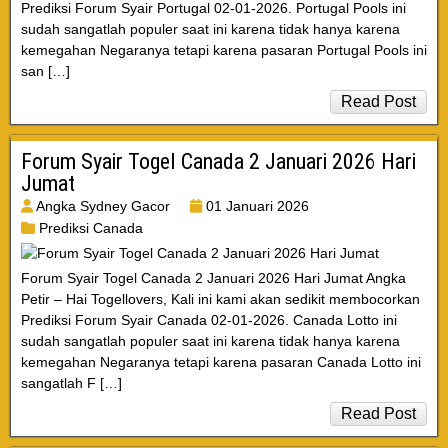
Prediksi Forum Syair Portugal 02-01-2026. Portugal Pools ini
sudah sangatlah populer saat ini karena tidak hanya karena
kemegahan Negaranya tetapi karena pasaran Portugal Pools ini
san […]
Read Post
Forum Syair Togel Canada 2 Januari 2026 Hari
Jumat
Angka Sydney Gacor
01 Januari 2026
Prediksi Canada
Forum Syair Togel Canada 2 Januari 2026 Hari Jumat Angka
Petir – Hai Togellovers, Kali ini kami akan sedikit membocorkan
Prediksi Forum Syair Canada 02-01-2026. Canada Lotto ini
sudah sangatlah populer saat ini karena tidak hanya karena
kemegahan Negaranya tetapi karena pasaran Canada Lotto ini
sangatlah F […]
Read Post