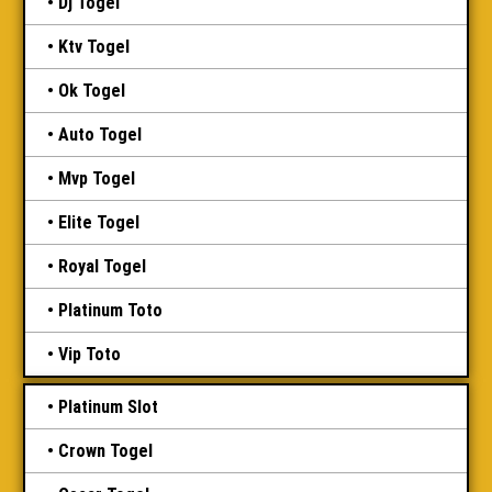
Dj Togel
Ktv Togel
Ok Togel
Auto Togel
Mvp Togel
Elite Togel
Royal Togel
Platinum Toto
Vip Toto
Platinum Slot
Crown Togel