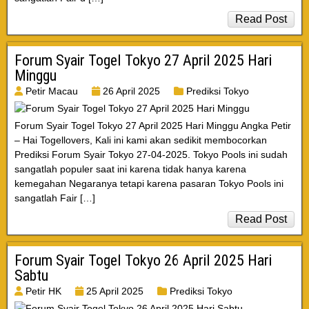
Read Post
Forum Syair Togel Tokyo 27 April 2025 Hari
Minggu
Petir Macau
26 April 2025
Prediksi Tokyo
Forum Syair Togel Tokyo 27 April 2025 Hari Minggu Angka Petir
– Hai Togellovers, Kali ini kami akan sedikit membocorkan
Prediksi Forum Syair Tokyo 27-04-2025. Tokyo Pools ini sudah
sangatlah populer saat ini karena tidak hanya karena
kemegahan Negaranya tetapi karena pasaran Tokyo Pools ini
sangatlah Fair […]
Read Post
Forum Syair Togel Tokyo 26 April 2025 Hari
Sabtu
Petir HK
25 April 2025
Prediksi Tokyo