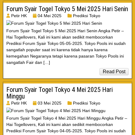
Forum Syair Togel Tokyo 5 Mei 2025 Hari Senin
Petir HK
04 Mei 2025
Prediksi Tokyo
Forum Syair Togel Tokyo 5 Mei 2025 Hari Senin Angka Petir –
Hai Togellovers, Kali ini kami akan sedikit membocorkan
Prediksi Forum Syair Tokyo 05-05-2025. Tokyo Pools ini sudah
sangatlah populer saat ini karena tidak hanya karena
kemegahan Negaranya tetapi karena pasaran Tokyo Pools ini
sangatlah Fair dan […]
Read Post
Forum Syair Togel Tokyo 4 Mei 2025 Hari
Minggu
Petir HK
03 Mei 2025
Prediksi Tokyo
Forum Syair Togel Tokyo 4 Mei 2025 Hari Minggu Angka Petir –
Hai Togellovers, Kali ini kami akan sedikit membocorkan
Prediksi Forum Syair Tokyo 04-05-2025. Tokyo Pools ini sudah