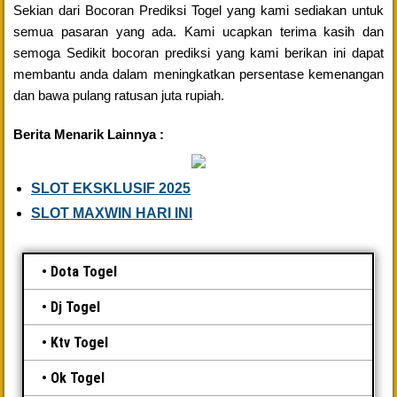
Sekian dari Bocoran Prediksi Togel yang kami sediakan untuk
semua pasaran yang ada. Kami ucapkan terima kasih dan
semoga Sedikit bocoran prediksi yang kami berikan ini dapat
membantu anda dalam meningkatkan persentase kemenangan
dan bawa pulang ratusan juta rupiah.
Berita Menarik Lainnya :
SLOT EKSKLUSIF 2025
SLOT MAXWIN HARI INI
Dota Togel
Dj Togel
Ktv Togel
Ok Togel