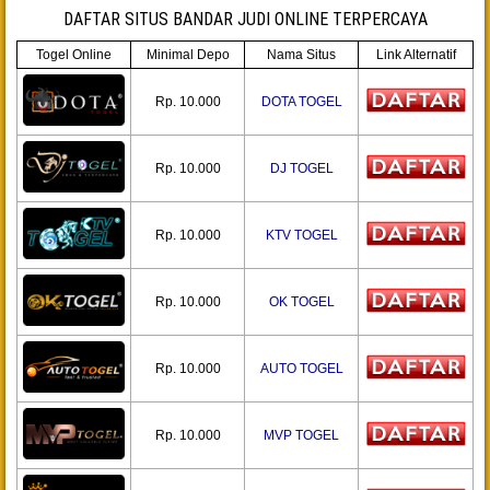
DAFTAR SITUS BANDAR JUDI ONLINE TERPERCAYA
Togel Online
Minimal Depo
Nama Situs
Link Alternatif
Rp. 10.000
DOTA TOGEL
Rp. 10.000
DJ TOGEL
Rp. 10.000
KTV TOGEL
Rp. 10.000
OK TOGEL
Rp. 10.000
AUTO TOGEL
Rp. 10.000
MVP TOGEL