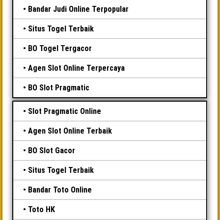
Bandar Judi Online Terpopular
Situs Togel Terbaik
BO Togel Tergacor
Agen Slot Online Terpercaya
BO Slot Pragmatic
Slot Pragmatic Online
Agen Slot Online Terbaik
BO Slot Gacor
Situs Togel Terbaik
Bandar Toto Online
Toto HK