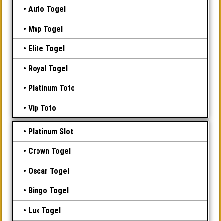
Auto Togel
Mvp Togel
Elite Togel
Royal Togel
Platinum Toto
Vip Toto
Platinum Slot
Crown Togel
Oscar Togel
Bingo Togel
Lux Togel