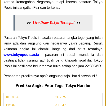
karena kemegahan Negaranya tetapi karena pasaran Tokyo
Pools ini sangatlah Fair dan terkenal.
>>
Live Draw Tokyo Tercepat
<<
Pasaran Tokyo Pools ini adalah pasaran angka togel yang telah
lama ada dan langsung dari negaranya yakni Jepang. Result
keluaran angka ini diambil langsung dari situs resminya
www.tokyopools.asia
. pasaran ini sudah mendunia dan
pastinya tidak curang, jadi tidak perlu khawatir soal itu. Tokyo
Pools ini hasil data keluarannya buka setiap hari jam 22:30 WIB.
Penasaran prediksinya apa? langsung saja lihat dibawah ini !
Prediksi Angka Petir Togel Tokyo Hari Ini
KEPALA
26 - 75
EKOR
31 - 47