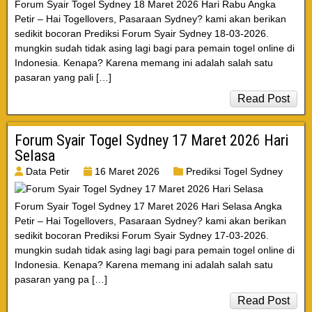
Forum Syair Togel Sydney 18 Maret 2026 Hari Rabu Angka
Petir – Hai Togellovers, Pasaraan Sydney? kami akan berikan
sedikit bocoran Prediksi Forum Syair Sydney 18-03-2026.
mungkin sudah tidak asing lagi bagi para pemain togel online di
Indonesia. Kenapa? Karena memang ini adalah salah satu
pasaran yang pali […]
Read Post
Forum Syair Togel Sydney 17 Maret 2026 Hari
Selasa
Data Petir
16 Maret 2026
Prediksi Togel Sydney
Forum Syair Togel Sydney 17 Maret 2026 Hari Selasa Angka
Petir – Hai Togellovers, Pasaraan Sydney? kami akan berikan
sedikit bocoran Prediksi Forum Syair Sydney 17-03-2026.
mungkin sudah tidak asing lagi bagi para pemain togel online di
Indonesia. Kenapa? Karena memang ini adalah salah satu
pasaran yang pa […]
Read Post