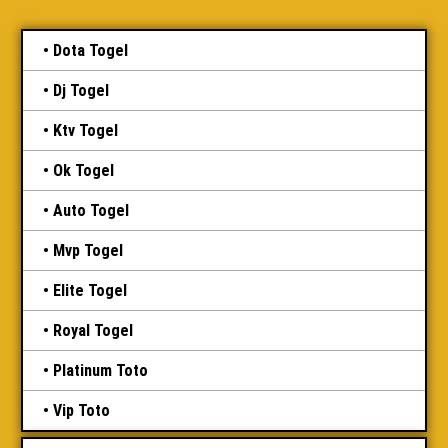
Dota Togel
Dj Togel
Ktv Togel
Ok Togel
Auto Togel
Mvp Togel
Elite Togel
Royal Togel
Platinum Toto
Vip Toto