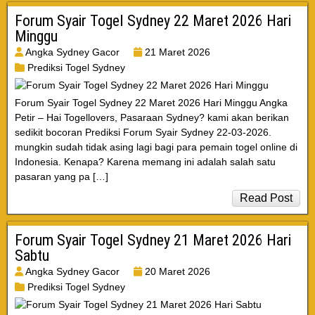
Forum Syair Togel Sydney 22 Maret 2026 Hari
Minggu
Angka Sydney Gacor
21 Maret 2026
Prediksi Togel Sydney
Forum Syair Togel Sydney 22 Maret 2026 Hari Minggu Angka
Petir – Hai Togellovers, Pasaraan Sydney? kami akan berikan
sedikit bocoran Prediksi Forum Syair Sydney 22-03-2026.
mungkin sudah tidak asing lagi bagi para pemain togel online di
Indonesia. Kenapa? Karena memang ini adalah salah satu
pasaran yang pa […]
Read Post
Forum Syair Togel Sydney 21 Maret 2026 Hari
Sabtu
Angka Sydney Gacor
20 Maret 2026
Prediksi Togel Sydney