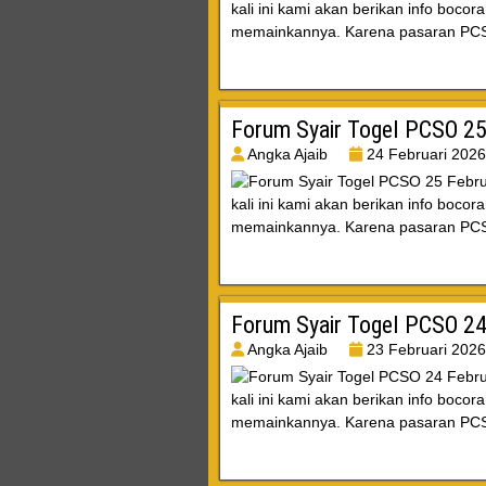
kali ini kami akan berikan info boc
memainkannya. Karena pasaran PCSO s
Forum Syair Togel PCSO 25
Angka Ajaib
24 Februari 2026
kali ini kami akan berikan info boc
memainkannya. Karena pasaran PCSO s
Forum Syair Togel PCSO 24
Angka Ajaib
23 Februari 2026
kali ini kami akan berikan info boc
memainkannya. Karena pasaran PCSO s