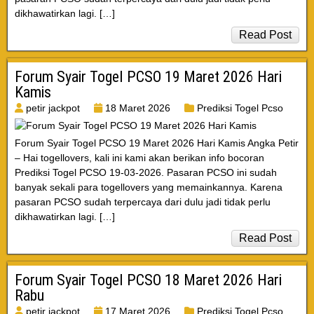
dikhawatirkan lagi. […]
Read Post
Forum Syair Togel PCSO 19 Maret 2026 Hari
Kamis
petir jackpot
18 Maret 2026
Prediksi Togel Pcso
Forum Syair Togel PCSO 19 Maret 2026 Hari Kamis Angka Petir
– Hai togellovers, kali ini kami akan berikan info bocoran
Prediksi Togel PCSO 19-03-2026. Pasaran PCSO ini sudah
banyak sekali para togellovers yang memainkannya. Karena
pasaran PCSO sudah terpercaya dari dulu jadi tidak perlu
dikhawatirkan lagi. […]
Read Post
Forum Syair Togel PCSO 18 Maret 2026 Hari
Rabu
petir jackpot
17 Maret 2026
Prediksi Togel Pcso