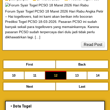
Forum Syair Togel PCSO 18 Maret 2026 Hari Rabu Angka Petir
– Hai togellovers, kali ini kami akan berikan info bocoran
Prediksi Togel PCSO 18-03-2026. Pasaran PCSO ini sudah
banyak sekali para togellovers yang memainkannya. Karena
pasaran PCSO sudah terpercaya dari dulu jadi tidak perlu
dikhawatirkan lagi. […]
Read Post
First
Back
10
11
12
13
14
Next
Last
Dota Togel