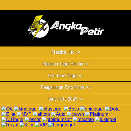
Prediksi Jitu
Keluaran Togel Hari Ini
Live Draw Togel
Pengeluaran Toto Pools
Data Toto 2025