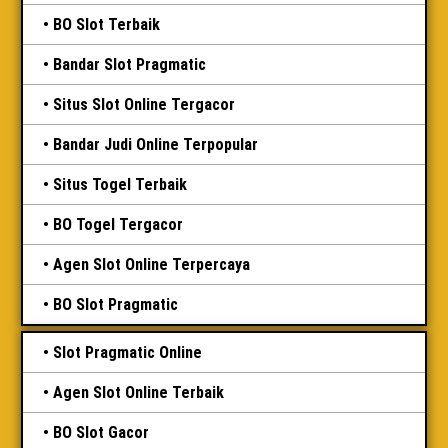
BO Slot Terbaik
Bandar Slot Pragmatic
Situs Slot Online Tergacor
Bandar Judi Online Terpopular
Situs Togel Terbaik
BO Togel Tergacor
Agen Slot Online Terpercaya
BO Slot Pragmatic
Slot Pragmatic Online
Agen Slot Online Terbaik
BO Slot Gacor