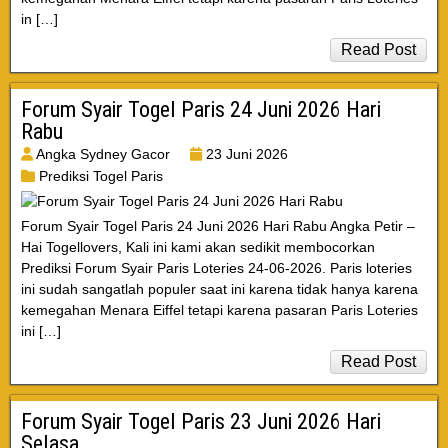
in […]
Read Post
Forum Syair Togel Paris 24 Juni 2026 Hari
Rabu
Angka Sydney Gacor
23 Juni 2026
Prediksi Togel Paris
Forum Syair Togel Paris 24 Juni 2026 Hari Rabu Angka Petir –
Hai Togellovers, Kali ini kami akan sedikit membocorkan
Prediksi Forum Syair Paris Loteries 24-06-2026. Paris loteries
ini sudah sangatlah populer saat ini karena tidak hanya karena
kemegahan Menara Eiffel tetapi karena pasaran Paris Loteries
ini […]
Read Post
Forum Syair Togel Paris 23 Juni 2026 Hari
Selasa