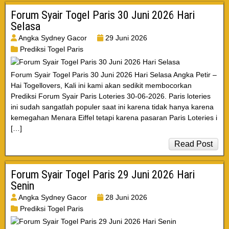
Forum Syair Togel Paris 30 Juni 2026 Hari
Selasa
Angka Sydney Gacor
29 Juni 2026
Prediksi Togel Paris
Forum Syair Togel Paris 30 Juni 2026 Hari Selasa Angka Petir –
Hai Togellovers, Kali ini kami akan sedikit membocorkan
Prediksi Forum Syair Paris Loteries 30-06-2026. Paris loteries
ini sudah sangatlah populer saat ini karena tidak hanya karena
kemegahan Menara Eiffel tetapi karena pasaran Paris Loteries i
[…]
Read Post
Forum Syair Togel Paris 29 Juni 2026 Hari
Senin
Angka Sydney Gacor
28 Juni 2026
Prediksi Togel Paris