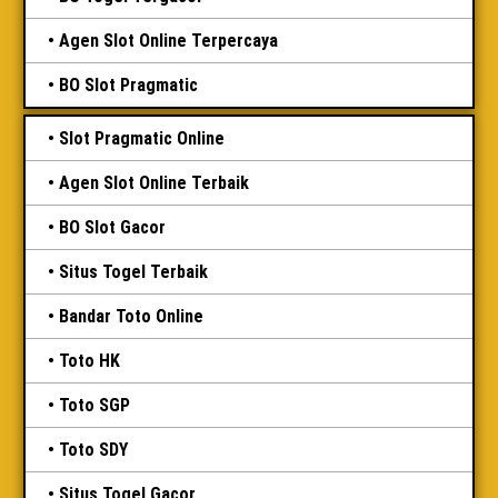
Agen Slot Online Terpercaya
BO Slot Pragmatic
Slot Pragmatic Online
Agen Slot Online Terbaik
BO Slot Gacor
Situs Togel Terbaik
Bandar Toto Online
Toto HK
Toto SGP
Toto SDY
Situs Togel Gacor