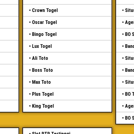
Crown Togel
Situ
Oscar Togel
Age
Bingo Togel
BO S
Lux Togel
Band
Ali Toto
Situ
Boss Toto
Band
Max Toto
Situ
Plus Togel
BO 
King Togel
Agen
BO S
Slot RTP Tertinggi