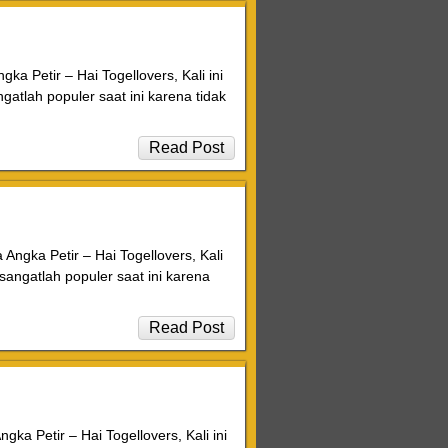
ka Petir – Hai Togellovers, Kali ini
gatlah populer saat ini karena tidak
Read Post
Angka Petir – Hai Togellovers, Kali
sangatlah populer saat ini karena
Read Post
ka Petir – Hai Togellovers, Kali ini