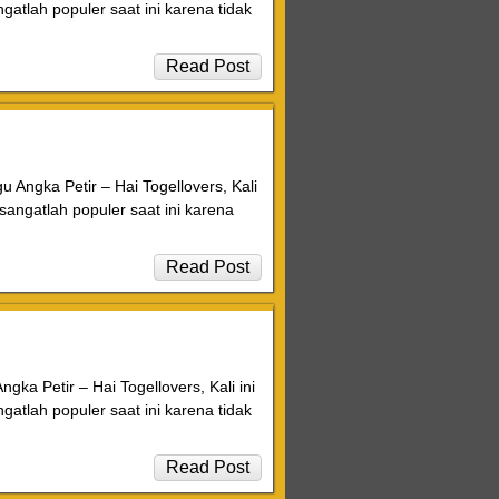
gatlah populer saat ini karena tidak
Read Post
 Angka Petir – Hai Togellovers, Kali
sangatlah populer saat ini karena
Read Post
gka Petir – Hai Togellovers, Kali ini
gatlah populer saat ini karena tidak
Read Post