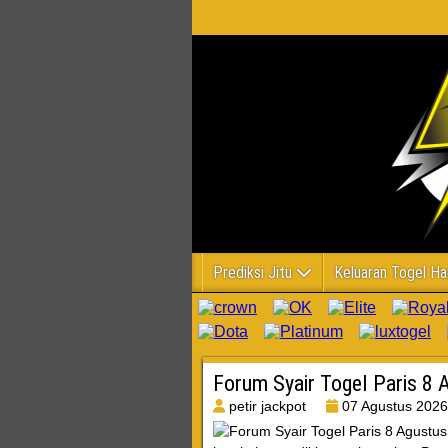
Prediksi Jitu
Keluaran Togel Har
Forum Syair Togel Paris 8 
petir jackpot
07 Agustus 2026