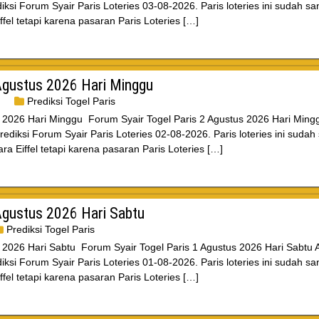
si Forum Syair Paris Loteries 03-08-2026. Paris loteries ini sudah san
l tetapi karena pasaran Paris Loteries […]
Agustus 2026 Hari Minggu
Prediksi Togel Paris
Forum Syair Togel Paris 2 Agustus 2026 Hari Minggu
ediksi Forum Syair Paris Loteries 02-08-2026. Paris loteries ini sudah 
 Eiffel tetapi karena pasaran Paris Loteries […]
Agustus 2026 Hari Sabtu
Prediksi Togel Paris
Forum Syair Togel Paris 1 Agustus 2026 Hari Sabtu An
si Forum Syair Paris Loteries 01-08-2026. Paris loteries ini sudah san
l tetapi karena pasaran Paris Loteries […]