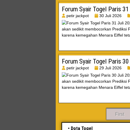
Forum Syair Togel Paris 31
petir jackpot
30 Juli 2026
akan sedikit membocorkan Prediksi Fo
karena kemegahan Menara Eiffel teta
Forum Syair Togel Paris 30
petir jackpot
29 Juli 2026
akan sedikit membocorkan Prediksi Fo
karena kemegahan Menara Eiffel teta
First
Dota Togel