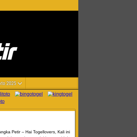
oto 2025
gka Petir – Hai Togellovers, Kali ini