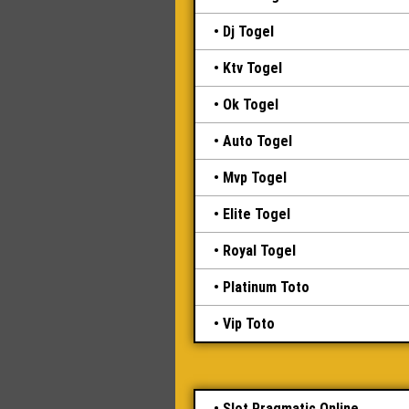
Dj Togel
Ktv Togel
Ok Togel
Auto Togel
Mvp Togel
Elite Togel
Royal Togel
Platinum Toto
Vip Toto
Slot Pragmatic Online