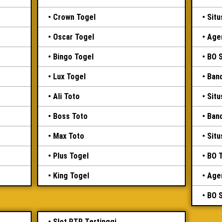
Crown Togel
Situ
Oscar Togel
Age
Bingo Togel
BO S
Lux Togel
Band
Ali Toto
Situ
Boss Toto
Band
Max Toto
Situ
Plus Togel
BO 
King Togel
Agen
BO S
Slot RTP Tertinggi