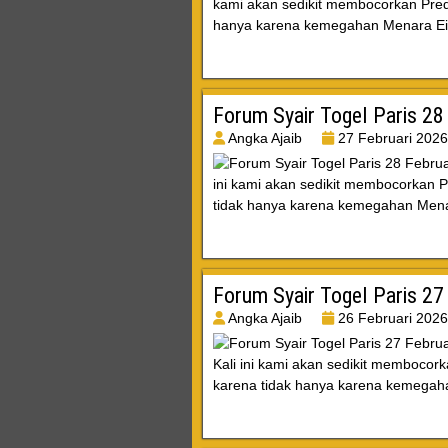
kami akan sedikit membocorkan Predik
hanya karena kemegahan Menara Eiffe
Forum Syair Togel Paris 28
Angka Ajaib
27 Februari 2026
ini kami akan sedikit membocorkan Pr
tidak hanya karena kemegahan Menara
Forum Syair Togel Paris 27
Angka Ajaib
26 Februari 2026
Kali ini kami akan sedikit membocorka
karena tidak hanya karena kemegahan