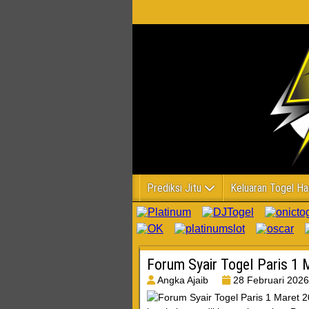
Prediksi Jitu
Keluaran Togel Har
Forum Syair Togel Paris 1 
Angka Ajaib
28 Februari 2026