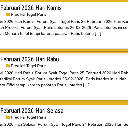
 Februari 2026 Hari Kamis
Prediksi Togel Paris
Forum Syair Togel Paris 26 Februari 2026 Hari Kam
n Prediksi Forum Syair Paris Loteries 26-02-2026. Paris loteries ini su
 Menara Eiffel tetapi karena pasaran Paris Loterie […]
 Februari 2026 Hari Rabu
Prediksi Togel Paris
Forum Syair Togel Paris 25 Februari 2026 Hari Rabu
ediksi Forum Syair Paris Loteries 25-02-2026. Paris loteries ini sudah 
 Eiffel tetapi karena pasaran Paris Loteries […]
 Februari 2026 Hari Selasa
Prediksi Togel Paris
Forum Syair Togel Paris 24 Februari 2026 Hari Se