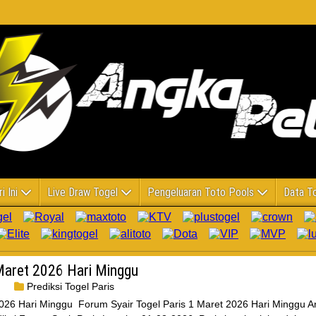
i Ini
Live Draw Togel
Pengeluaran Toto Pools
Data T
Maret 2026 Hari Minggu
Prediksi Togel Paris
Forum Syair Togel Paris 1 Maret 2026 Hari Minggu Ang