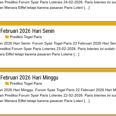
n Prediksi Forum Syair Paris Loteries 24-02-2026. Paris loteries ini su
 Menara Eiffel tetapi karena pasaran Paris Loteri […]
 Februari 2026 Hari Senin
Prediksi Togel Paris
Forum Syair Togel Paris 23 Februari 2026 Hari Seni
ediksi Forum Syair Paris Loteries 23-02-2026. Paris loteries ini sudah 
 Eiffel tetapi karena pasaran Paris Loterie […]
 Februari 2026 Hari Minggu
Prediksi Togel Paris
Forum Syair Togel Paris 22 Februari 2026 Hari M
n Prediksi Forum Syair Paris Loteries 22-02-2026. Paris loteries ini su
 Menara Eiffel tetapi karena pasaran Paris Loteri […]