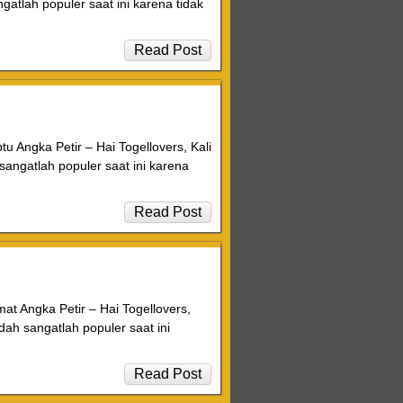
gatlah populer saat ini karena tidak
Read Post
u Angka Petir – Hai Togellovers, Kali
sangatlah populer saat ini karena
Read Post
at Angka Petir – Hai Togellovers,
dah sangatlah populer saat ini
Read Post