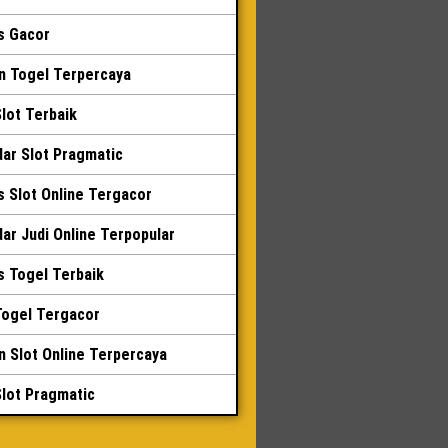
s Gacor
n Togel Terpercaya
lot Terbaik
ar Slot Pragmatic
s Slot Online Tergacor
ar Judi Online Terpopular
s Togel Terbaik
Togel Tergacor
 Slot Online Terpercaya
lot Pragmatic