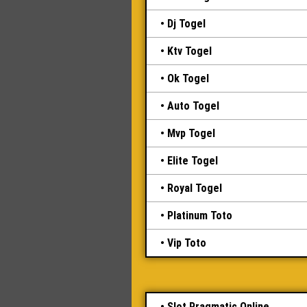
Dj Togel
Ktv Togel
Ok Togel
Auto Togel
Mvp Togel
Elite Togel
Royal Togel
Platinum Toto
Vip Toto
Slot Pragmatic Online