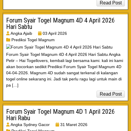
Read Post
Forum Syair Togel Magnum 4D 4 April 2026
Hari Sabtu
Angka Ajaib
03 April 2026
Prediksi Togel Magnum
Forum Syair Togel Magnum 4D 4 April 2026 Hari Sabtu Angka
Petir – Hai Togellovers, kembali lagi bersama kami. kali ini kami
akan bocorkan sedikit Prediksi Forum Syair Togel Magnum 4D
04-04-2026. Magnum 4D sudah sangat terkenal di kalangan
togel online sekarang ini. Jadi tak perlu ragu lagi untuk main di
pa […]
Read Post
Forum Syair Togel Magnum 4D 1 April 2026
Hari Rabu
Angka Sydney Gacor
31 Maret 2026