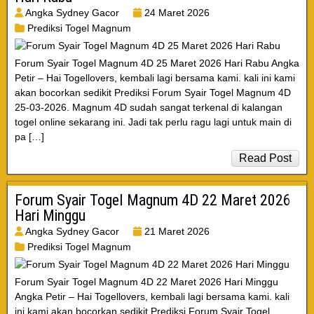
Angka Sydney Gacor
24 Maret 2026
Prediksi Togel Magnum
Forum Syair Togel Magnum 4D 25 Maret 2026 Hari Rabu Angka
Petir – Hai Togellovers, kembali lagi bersama kami. kali ini kami
akan bocorkan sedikit Prediksi Forum Syair Togel Magnum 4D
25-03-2026. Magnum 4D sudah sangat terkenal di kalangan
togel online sekarang ini. Jadi tak perlu ragu lagi untuk main di
pa […]
Read Post
Forum Syair Togel Magnum 4D 22 Maret 2026
Hari Minggu
Angka Sydney Gacor
21 Maret 2026
Prediksi Togel Magnum
Forum Syair Togel Magnum 4D 22 Maret 2026 Hari Minggu
Angka Petir – Hai Togellovers, kembali lagi bersama kami. kali
ini kami akan bocorkan sedikit Prediksi Forum Syair Togel