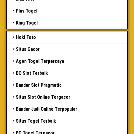
Plus Togel
King Togel
Hoki Toto
Situs Gacor
Agen Togel Terpercaya
BO Slot Terbaik
Bandar Slot Pragmatic
Situs Slot Online Tergacor
Bandar Judi Online Terpopular
Situs Togel Terbaik
BO Togel Tergacor