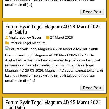
untuk main di […]
Read Post
Forum Syair Togel Magnum 4D 28 Maret 2026
Hari Sabtu
Angka Sydney Gacor
27 Maret 2026
Prediksi Togel Magnum
Forum Syair Togel Magnum 4D 28 Maret 2026 Hari Sabtu
Angka Petir – Hai Togellovers, kembali lagi bersama kami. kali
ini kami akan bocorkan sedikit Prediksi Forum Syair Togel
Magnum 4D 28-03-2026. Magnum 4D sudah sangat terkenal di
kalangan togel online sekarang ini. Jadi tak perlu ragu lagi
untuk main di p […]
Read Post
Forum Syair Togel Magnum 4D 25 Maret 2026
Hari Rabu