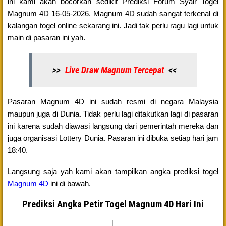
ini kami akan bocorkan sedikit Prediksi Forum Syair Togel
Magnum 4D 16-05-2026. Magnum 4D sudah sangat terkenal di
kalangan togel online sekarang ini. Jadi tak perlu ragu lagi untuk
main di pasaran ini yah.
>>
Live Draw Magnum Tercepat
<<
Pasaran Magnum 4D ini sudah resmi di negara Malaysia
maupun juga di Dunia. Tidak perlu lagi ditakutkan lagi di pasaran
ini karena sudah diawasi langsung dari pemerintah mereka dan
juga organisasi Lottery Dunia. Pasaran ini dibuka setiap hari jam
18:40.
Langsung saja yah kami akan tampilkan angka prediksi togel
Magnum 4D
ini di bawah.
Prediksi Angka Petir Togel Magnum 4D Hari Ini