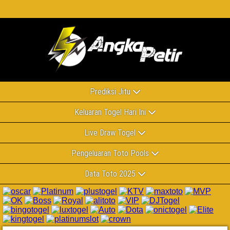
Prediksi Jitu
Keluaran Togel Hari Ini
Live Draw Togel
Pengeluaran Toto Pools
Data Toto 2025