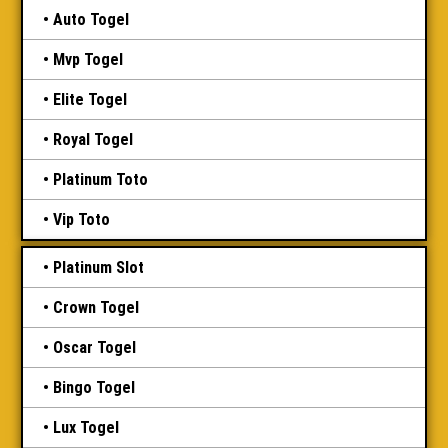
Auto Togel
Mvp Togel
Elite Togel
Royal Togel
Platinum Toto
Vip Toto
Platinum Slot
Crown Togel
Oscar Togel
Bingo Togel
Lux Togel