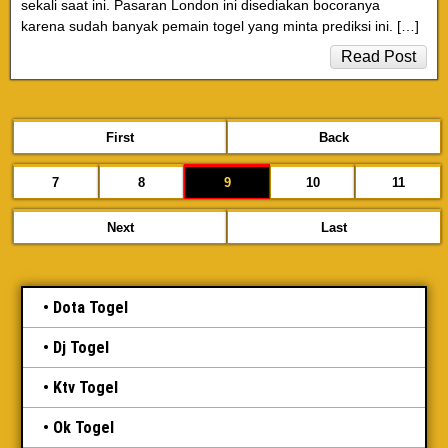
sekali saat ini. Pasaran London ini disediakan bocoranya
karena sudah banyak pemain togel yang minta prediksi ini. […]
Read Post
First
Back
7
8
9
10
11
Next
Last
Dota Togel
Dj Togel
Ktv Togel
Ok Togel