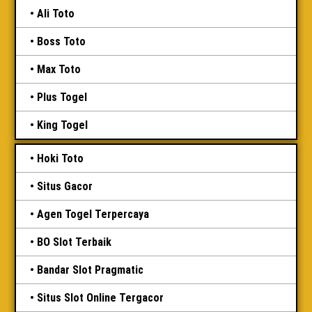
Ali Toto
Boss Toto
Max Toto
Plus Togel
King Togel
Hoki Toto
Situs Gacor
Agen Togel Terpercaya
BO Slot Terbaik
Bandar Slot Pragmatic
Situs Slot Online Tergacor