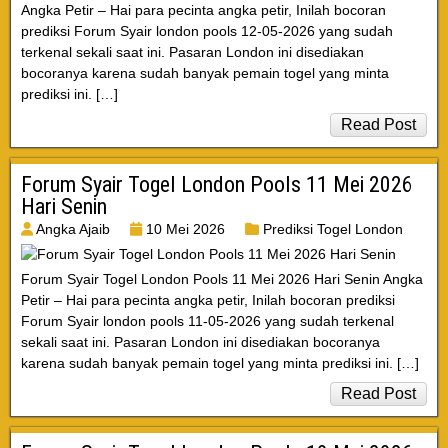
Angka Petir – Hai para pecinta angka petir, Inilah bocoran
prediksi Forum Syair london pools 12-05-2026 yang sudah
terkenal sekali saat ini. Pasaran London ini disediakan
bocoranya karena sudah banyak pemain togel yang minta
prediksi ini. […]
Read Post
Forum Syair Togel London Pools 11 Mei 2026
Hari Senin
Angka Ajaib
10 Mei 2026
Prediksi Togel London
Forum Syair Togel London Pools 11 Mei 2026 Hari Senin Angka
Petir – Hai para pecinta angka petir, Inilah bocoran prediksi
Forum Syair london pools 11-05-2026 yang sudah terkenal
sekali saat ini. Pasaran London ini disediakan bocoranya
karena sudah banyak pemain togel yang minta prediksi ini. […]
Read Post