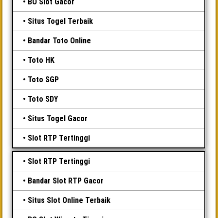
BO Slot Gacor
Situs Togel Terbaik
Bandar Toto Online
Toto HK
Toto SGP
Toto SDY
Situs Togel Gacor
Slot RTP Tertinggi
Slot RTP Tertinggi
Bandar Slot RTP Gacor
Situs Slot Online Terbaik