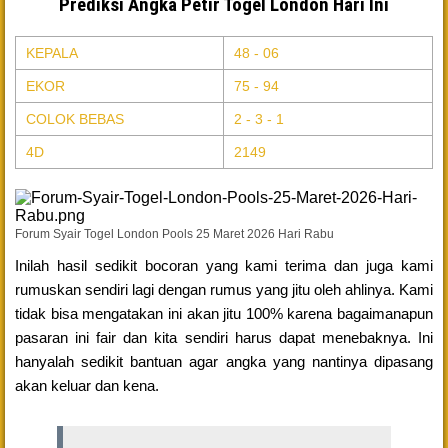
Prediksi Angka Petir Togel London Hari Ini
KEPALA
48 - 06
EKOR
75 - 94
COLOK BEBAS
2 - 3 - 1
4D
2149
Forum Syair Togel London Pools 25 Maret 2026 Hari Rabu
Inilah hasil sedikit bocoran yang kami terima dan juga kami
rumuskan sendiri lagi dengan rumus yang jitu oleh ahlinya. Kami
tidak bisa mengatakan ini akan jitu 100% karena bagaimanapun
pasaran ini fair dan kita sendiri harus dapat menebaknya. Ini
hanyalah sedikit bantuan agar angka yang nantinya dipasang
akan keluar dan kena.