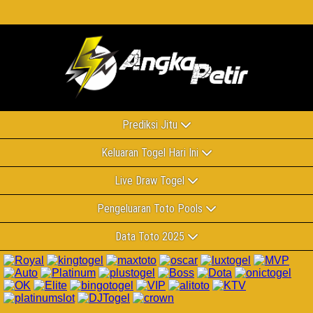
Prediksi Jitu
Keluaran Togel Hari Ini
Live Draw Togel
Pengeluaran Toto Pools
Data Toto 2025