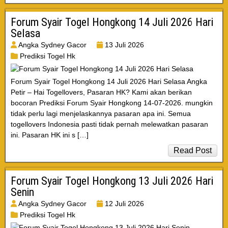
Forum Syair Togel Hongkong 14 Juli 2026 Hari
Selasa
Angka Sydney Gacor
13 Juli 2026
Prediksi Togel Hk
Forum Syair Togel Hongkong 14 Juli 2026 Hari Selasa Angka
Petir – Hai Togellovers, Pasaran HK? Kami akan berikan
bocoran Prediksi Forum Syair Hongkong 14-07-2026. mungkin
tidak perlu lagi menjelaskannya pasaran apa ini. Semua
togellovers Indonesia pasti tidak pernah melewatkan pasaran
ini. Pasaran HK ini s […]
Read Post
Forum Syair Togel Hongkong 13 Juli 2026 Hari
Senin
Angka Sydney Gacor
12 Juli 2026
Prediksi Togel Hk