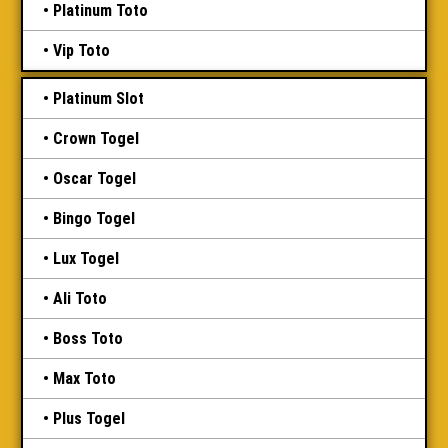
Platinum Toto
Vip Toto
Platinum Slot
Crown Togel
Oscar Togel
Bingo Togel
Lux Togel
Ali Toto
Boss Toto
Max Toto
Plus Togel