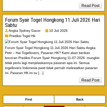
Read Post
Forum Syair Togel Hongkong 11 Juli 2026 Hari
Sabtu
Angka Sydney Gacor
10 Juli 2026
Prediksi Togel Hk
Forum Syair Togel Hongkong 11 Juli 2026 Hari Sabtu Angka
Petir – Hai Togellovers, Pasaran HK? Kami akan berikan
bocoran Prediksi Forum Syair Hongkong 11-07-2026. mungkin
tidak perlu lagi menjelaskannya pasaran apa ini. Semua
togellovers Indonesia pasti tidak pernah melewatkan pasaran
ini. Pasaran HK ini su […]
Read Post
First
Back