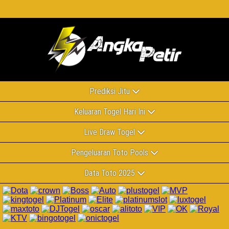
Prediksi Jitu
Keluaran Togel Hari Ini
Live Draw Togel
Pengeluaran Toto Pools
Data Toto 2025