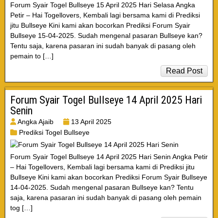
Forum Syair Togel Bullseye 15 April 2025 Hari Selasa Angka
Petir – Hai Togellovers, Kembali lagi bersama kami di Prediksi
jitu Bullseye Kini kami akan bocorkan Prediksi Forum Syair
Bullseye 15-04-2025. Sudah mengenal pasaran Bullseye kan?
Tentu saja, karena pasaran ini sudah banyak di pasang oleh
pemain to […]
Read Post
Forum Syair Togel Bullseye 14 April 2025 Hari
Senin
Angka Ajaib
13 April 2025
Prediksi Togel Bullseye
Forum Syair Togel Bullseye 14 April 2025 Hari Senin Angka Petir
– Hai Togellovers, Kembali lagi bersama kami di Prediksi jitu
Bullseye Kini kami akan bocorkan Prediksi Forum Syair Bullseye
14-04-2025. Sudah mengenal pasaran Bullseye kan? Tentu
saja, karena pasaran ini sudah banyak di pasang oleh pemain
tog […]