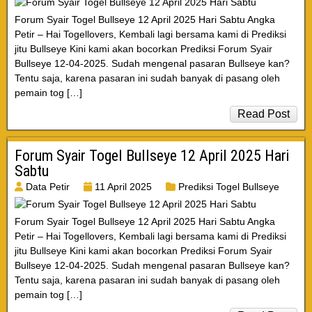
Forum Syair Togel Bullseye 12 April 2025 Hari Sabtu Angka
Petir – Hai Togellovers, Kembali lagi bersama kami di Prediksi
jitu Bullseye Kini kami akan bocorkan Prediksi Forum Syair
Bullseye 12-04-2025. Sudah mengenal pasaran Bullseye kan?
Tentu saja, karena pasaran ini sudah banyak di pasang oleh
pemain tog […]
Read Post
Forum Syair Togel Bullseye 12 April 2025 Hari
Sabtu
Data Petir
11 April 2025
Prediksi Togel Bullseye
Forum Syair Togel Bullseye 12 April 2025 Hari Sabtu Angka
Petir – Hai Togellovers, Kembali lagi bersama kami di Prediksi
jitu Bullseye Kini kami akan bocorkan Prediksi Forum Syair
Bullseye 12-04-2025. Sudah mengenal pasaran Bullseye kan?
Tentu saja, karena pasaran ini sudah banyak di pasang oleh
pemain tog […]