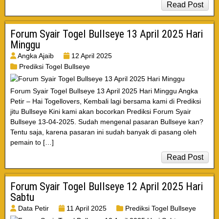
Read Post
Forum Syair Togel Bullseye 13 April 2025 Hari
Minggu
Angka Ajaib
12 April 2025
Prediksi Togel Bullseye
Forum Syair Togel Bullseye 13 April 2025 Hari Minggu Angka
Petir – Hai Togellovers, Kembali lagi bersama kami di Prediksi
jitu Bullseye Kini kami akan bocorkan Prediksi Forum Syair
Bullseye 13-04-2025. Sudah mengenal pasaran Bullseye kan?
Tentu saja, karena pasaran ini sudah banyak di pasang oleh
pemain to […]
Read Post
Forum Syair Togel Bullseye 12 April 2025 Hari
Sabtu
Data Petir
11 April 2025
Prediksi Togel Bullseye