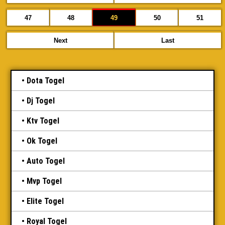
47
48
49
50
51
Next
Last
Dota Togel
Dj Togel
Ktv Togel
Ok Togel
Auto Togel
Mvp Togel
Elite Togel
Royal Togel