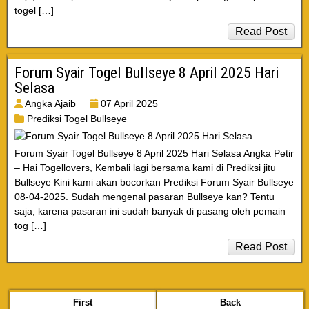
togel […]
Read Post
Forum Syair Togel Bullseye 8 April 2025 Hari
Selasa
Angka Ajaib
07 April 2025
Prediksi Togel Bullseye
Forum Syair Togel Bullseye 8 April 2025 Hari Selasa Angka Petir
– Hai Togellovers, Kembali lagi bersama kami di Prediksi jitu
Bullseye Kini kami akan bocorkan Prediksi Forum Syair Bullseye
08-04-2025. Sudah mengenal pasaran Bullseye kan? Tentu
saja, karena pasaran ini sudah banyak di pasang oleh pemain
tog […]
Read Post
First
Back