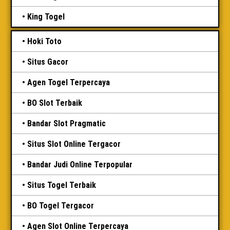
King Togel
Hoki Toto
Situs Gacor
Agen Togel Terpercaya
BO Slot Terbaik
Bandar Slot Pragmatic
Situs Slot Online Tergacor
Bandar Judi Online Terpopular
Situs Togel Terbaik
BO Togel Tergacor
Agen Slot Online Terpercaya