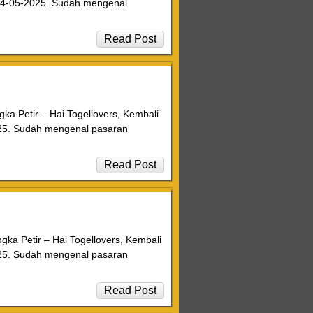
e 04-05-2025. Sudah mengenal
Read Post
ka Petir – Hai Togellovers, Kembali
2025. Sudah mengenal pasaran
Read Post
gka Petir – Hai Togellovers, Kembali
2025. Sudah mengenal pasaran
Read Post