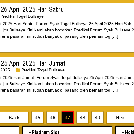
 26 April 2025 Hari Sabtu
Prediksi Togel Bullseye
Forum Syair Togel Bullseye 26 April 2025 Hari Sabtu
si jitu Bullseye Kini kami akan bocorkan Prediksi Forum Syair Bullsey
arena pasaran ini sudah banyak di pasang oleh pemain tog […]
 25 April 2025 Hari Jumat
 2025
Prediksi Togel Bullseye
Forum Syair Togel Bullseye 25 April 2025 Hari Juma
si jitu Bullseye Kini kami akan bocorkan Prediksi Forum Syair Bullsey
arena pasaran ini sudah banyak di pasang oleh pemain tog […]
Back
45
46
47
48
49
Next
Platinum Slot
Hoki