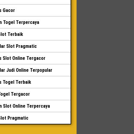
s Gacor
n Togel Terpercaya
lot Terbaik
ar Slot Pragmatic
s Slot Online Tergacor
ar Judi Online Terpopular
s Togel Terbaik
Togel Tergacor
 Slot Online Terpercaya
lot Pragmatic