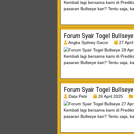
Kembali lagi bersama kami di Predik
pasaran Bullseye kan? Tentu saja, k
Forum Syair Togel Bullseye
Angka Sydney Gacor
27 April
Kembali lagi bersama kami di Predik
pasaran Bullseye kan? Tentu saja, k
Forum Syair Togel Bullseye
Data Petir
26 April 2025
Kembali lagi bersama kami di Predik
pasaran Bullseye kan? Tentu saja, k