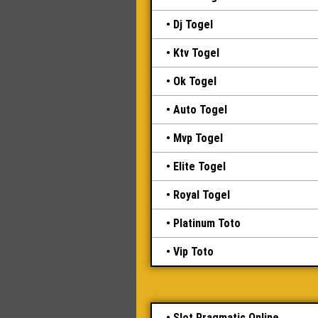
Dj Togel
Ktv Togel
Ok Togel
Auto Togel
Mvp Togel
Elite Togel
Royal Togel
Platinum Toto
Vip Toto
Slot Pragmatic Online