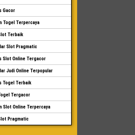
s Gacor
n Togel Terpercaya
lot Terbaik
ar Slot Pragmatic
s Slot Online Tergacor
ar Judi Online Terpopular
s Togel Terbaik
Togel Tergacor
 Slot Online Terpercaya
lot Pragmatic