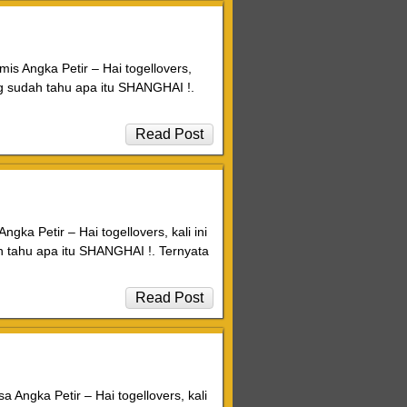
is Angka Petir – Hai togellovers,
g sudah tahu apa itu SHANGHAI !.
Read Post
gka Petir – Hai togellovers, kali ini
 tahu apa itu SHANGHAI !. Ternyata
Read Post
a Angka Petir – Hai togellovers, kali