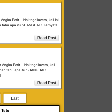
ngka Petir – Hai togellovers, kali ini
 tahu apa itu SHANGHAI !. Ternyata
Read Post
Angka Petir – Hai togellovers, kali
dah tahu apa itu SHANGHAI !.
]
Read Post
Last
 Toto