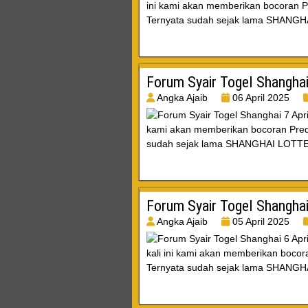
ini kami akan memberikan bocoran 
Ternyata sudah sejak lama SHANGHA
Forum Syair Togel Shanghai
Angka Ajaib
06 April 2025
kami akan memberikan bocoran Pred
sudah sejak lama SHANGHAI LOTTER
Forum Syair Togel Shanghai
Angka Ajaib
05 April 2025
kali ini kami akan memberikan boco
Ternyata sudah sejak lama SHANGHA