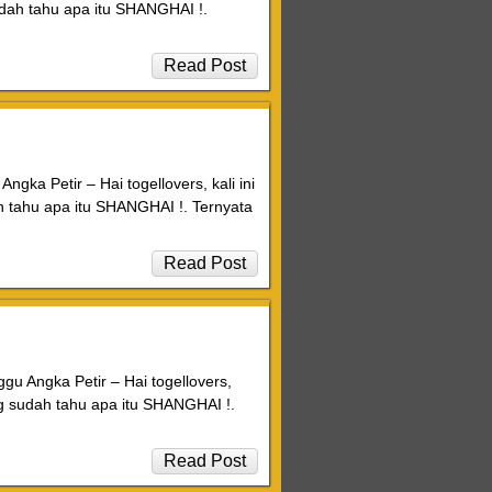
dah tahu apa itu SHANGHAI !.
Read Post
ngka Petir – Hai togellovers, kali ini
 tahu apa itu SHANGHAI !. Ternyata
Read Post
gu Angka Petir – Hai togellovers,
g sudah tahu apa itu SHANGHAI !.
Read Post