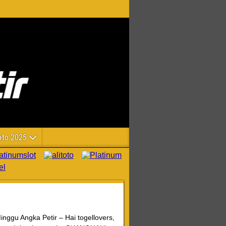
oto 2025
inggu Angka Petir – Hai togellovers,