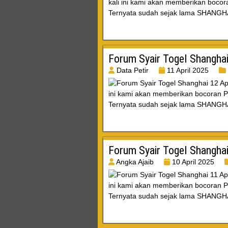
kali ini kami akan memberikan boco
Ternyata sudah sejak lama SHANGHA
Forum Syair Togel Shanghai
Data Petir
11 April 2025
ini kami akan memberikan bocoran 
Ternyata sudah sejak lama SHANGHA
Forum Syair Togel Shanghai
Angka Ajaib
10 April 2025
ini kami akan memberikan bocoran 
Ternyata sudah sejak lama SHANGHA