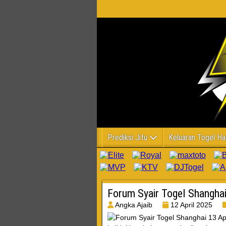
Prediksi Jitu
Keluaran Togel Har
Forum Syair Togel Shanghai
Angka Ajaib
12 April 2025