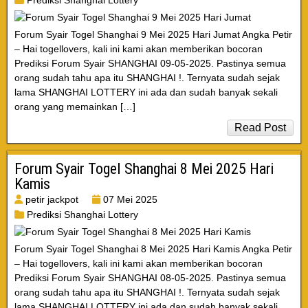
Prediksi Shanghai Lottery
Forum Syair Togel Shanghai 9 Mei 2025 Hari Jumat Angka Petir
– Hai togellovers, kali ini kami akan memberikan bocoran
Prediksi Forum Syair SHANGHAI 09-05-2025. Pastinya semua
orang sudah tahu apa itu SHANGHAI !. Ternyata sudah sejak
lama SHANGHAI LOTTERY ini ada dan sudah banyak sekali
orang yang memainkan […]
Read Post
Forum Syair Togel Shanghai 8 Mei 2025 Hari
Kamis
petir jackpot
07 Mei 2025
Prediksi Shanghai Lottery
Forum Syair Togel Shanghai 8 Mei 2025 Hari Kamis Angka Petir
– Hai togellovers, kali ini kami akan memberikan bocoran
Prediksi Forum Syair SHANGHAI 08-05-2025. Pastinya semua
orang sudah tahu apa itu SHANGHAI !. Ternyata sudah sejak
lama SHANGHAI LOTTERY ini ada dan sudah banyak sekali