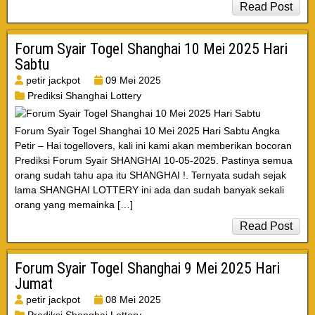
Read Post
Forum Syair Togel Shanghai 10 Mei 2025 Hari
Sabtu
petir jackpot
09 Mei 2025
Prediksi Shanghai Lottery
Forum Syair Togel Shanghai 10 Mei 2025 Hari Sabtu Angka
Petir – Hai togellovers, kali ini kami akan memberikan bocoran
Prediksi Forum Syair SHANGHAI 10-05-2025. Pastinya semua
orang sudah tahu apa itu SHANGHAI !. Ternyata sudah sejak
lama SHANGHAI LOTTERY ini ada dan sudah banyak sekali
orang yang memainka […]
Read Post
Forum Syair Togel Shanghai 9 Mei 2025 Hari
Jumat
petir jackpot
08 Mei 2025