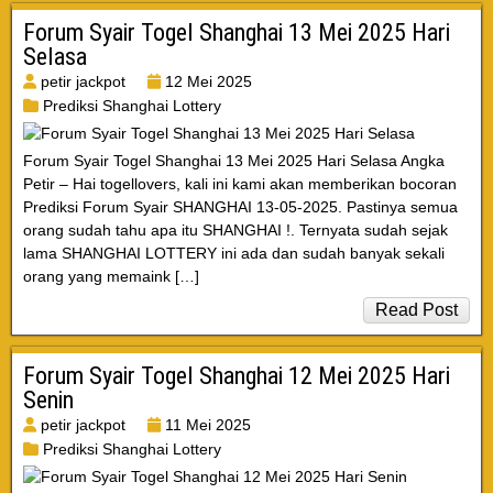
Forum Syair Togel Shanghai 13 Mei 2025 Hari
Selasa
petir jackpot
12 Mei 2025
Prediksi Shanghai Lottery
Forum Syair Togel Shanghai 13 Mei 2025 Hari Selasa Angka
Petir – Hai togellovers, kali ini kami akan memberikan bocoran
Prediksi Forum Syair SHANGHAI 13-05-2025. Pastinya semua
orang sudah tahu apa itu SHANGHAI !. Ternyata sudah sejak
lama SHANGHAI LOTTERY ini ada dan sudah banyak sekali
orang yang memaink […]
Read Post
Forum Syair Togel Shanghai 12 Mei 2025 Hari
Senin
petir jackpot
11 Mei 2025
Prediksi Shanghai Lottery