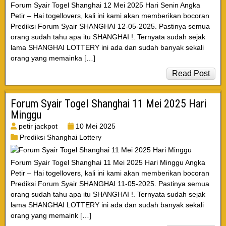
Forum Syair Togel Shanghai 12 Mei 2025 Hari Senin Angka
Petir – Hai togellovers, kali ini kami akan memberikan bocoran
Prediksi Forum Syair SHANGHAI 12-05-2025. Pastinya semua
orang sudah tahu apa itu SHANGHAI !. Ternyata sudah sejak
lama SHANGHAI LOTTERY ini ada dan sudah banyak sekali
orang yang memainka […]
Read Post
Forum Syair Togel Shanghai 11 Mei 2025 Hari
Minggu
petir jackpot
10 Mei 2025
Prediksi Shanghai Lottery
Forum Syair Togel Shanghai 11 Mei 2025 Hari Minggu Angka
Petir – Hai togellovers, kali ini kami akan memberikan bocoran
Prediksi Forum Syair SHANGHAI 11-05-2025. Pastinya semua
orang sudah tahu apa itu SHANGHAI !. Ternyata sudah sejak
lama SHANGHAI LOTTERY ini ada dan sudah banyak sekali
orang yang memaink […]