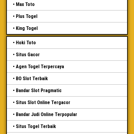
Max Toto
Plus Togel
King Togel
Hoki Toto
Situs Gacor
Agen Togel Terpercaya
BO Slot Terbaik
Bandar Slot Pragmatic
Situs Slot Online Tergacor
Bandar Judi Online Terpopular
Situs Togel Terbaik