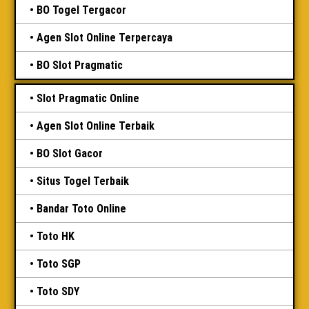
BO Togel Tergacor
Agen Slot Online Terpercaya
BO Slot Pragmatic
Slot Pragmatic Online
Agen Slot Online Terbaik
BO Slot Gacor
Situs Togel Terbaik
Bandar Toto Online
Toto HK
Toto SGP
Toto SDY