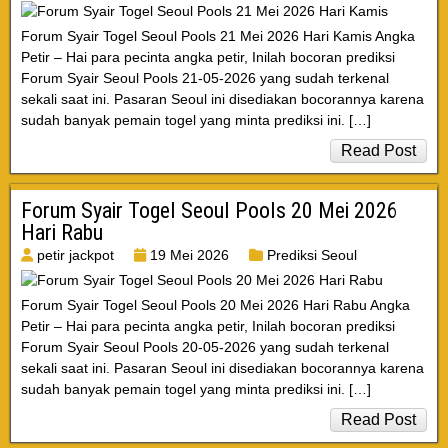
Forum Syair Togel Seoul Pools 21 Mei 2026 Hari Kamis Angka
Petir – Hai para pecinta angka petir, Inilah bocoran prediksi
Forum Syair Seoul Pools 21-05-2026 yang sudah terkenal
sekali saat ini. Pasaran Seoul ini disediakan bocorannya karena
sudah banyak pemain togel yang minta prediksi ini. […]
Read Post
Forum Syair Togel Seoul Pools 20 Mei 2026
Hari Rabu
petir jackpot
19 Mei 2026
Prediksi Seoul
Forum Syair Togel Seoul Pools 20 Mei 2026 Hari Rabu Angka
Petir – Hai para pecinta angka petir, Inilah bocoran prediksi
Forum Syair Seoul Pools 20-05-2026 yang sudah terkenal
sekali saat ini. Pasaran Seoul ini disediakan bocorannya karena
sudah banyak pemain togel yang minta prediksi ini. […]
Read Post