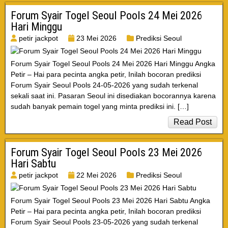
Forum Syair Togel Seoul Pools 24 Mei 2026
Hari Minggu
petir jackpot
23 Mei 2026
Prediksi Seoul
Forum Syair Togel Seoul Pools 24 Mei 2026 Hari Minggu Angka
Petir – Hai para pecinta angka petir, Inilah bocoran prediksi
Forum Syair Seoul Pools 24-05-2026 yang sudah terkenal
sekali saat ini. Pasaran Seoul ini disediakan bocorannya karena
sudah banyak pemain togel yang minta prediksi ini. […]
Read Post
Forum Syair Togel Seoul Pools 23 Mei 2026
Hari Sabtu
petir jackpot
22 Mei 2026
Prediksi Seoul
Forum Syair Togel Seoul Pools 23 Mei 2026 Hari Sabtu Angka
Petir – Hai para pecinta angka petir, Inilah bocoran prediksi
Forum Syair Seoul Pools 23-05-2026 yang sudah terkenal