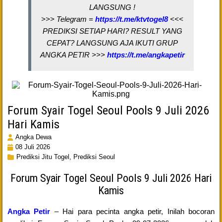
LANGSUNG !
>>> Telegram =
https://t.me/ktvtogel8
<<<
PREDIKSI SETIAP HARI? RESULT YANG
CEPAT? LANGSUNG AJA IKUTI GRUP
ANGKA PETIR >>>
https://t.me/angkapetir
Forum Syair Togel Seoul Pools 9 Juli 2026
Hari Kamis
Angka Dewa
08 Juli 2026
Prediksi Jitu Togel,
Prediksi Seoul
Forum Syair Togel Seoul Pools 9 Juli 2026 Hari
Kamis
Angka Petir
– Hai para pecinta angka petir, Inilah bocoran