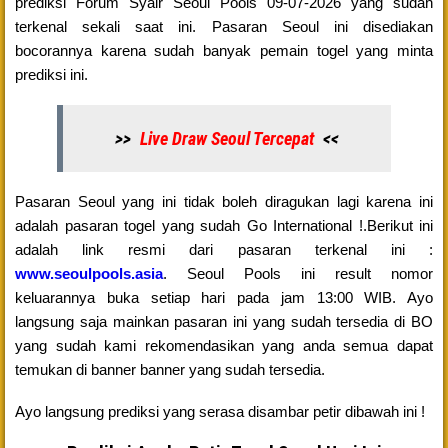
prediksi Forum Syair Seoul Pools 09-07-2026 yang sudah
terkenal sekali saat ini. Pasaran Seoul ini disediakan
bocorannya karena sudah banyak pemain togel yang minta
prediksi ini.
>>
Live Draw Seoul Tercepat
<<
Pasaran Seoul yang ini tidak boleh diragukan lagi karena ini
adalah pasaran togel yang sudah Go International !.Berikut ini
adalah link resmi dari pasaran terkenal ini :
www.seoulpools.asia
. Seoul Pools ini result nomor
keluarannya buka setiap hari pada jam 13:00 WIB. Ayo
langsung saja mainkan pasaran ini yang sudah tersedia di BO
yang sudah kami rekomendasikan yang anda semua dapat
temukan di banner banner yang sudah tersedia.
Ayo langsung prediksi yang serasa disambar petir dibawah ini !