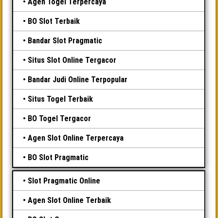
Agen Togel Terpercaya
BO Slot Terbaik
Bandar Slot Pragmatic
Situs Slot Online Tergacor
Bandar Judi Online Terpopular
Situs Togel Terbaik
BO Togel Tergacor
Agen Slot Online Terpercaya
BO Slot Pragmatic
Slot Pragmatic Online
Agen Slot Online Terbaik