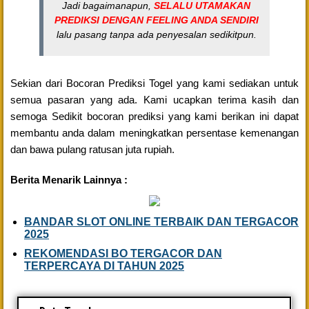
Jadi bagaimanapun,
SELALU UTAMAKAN
PREDIKSI DENGAN FEELING ANDA SENDIRI
lalu pasang tanpa ada penyesalan sedikitpun.
Sekian dari Bocoran Prediksi Togel yang kami sediakan untuk
semua pasaran yang ada. Kami ucapkan terima kasih dan
semoga Sedikit bocoran prediksi yang kami berikan ini dapat
membantu anda dalam meningkatkan persentase kemenangan
dan bawa pulang ratusan juta rupiah.
Berita Menarik Lainnya :
BANDAR SLOT ONLINE TERBAIK DAN TERGACOR
2025
REKOMENDASI BO TERGACOR DAN
TERPERCAYA DI TAHUN 2025