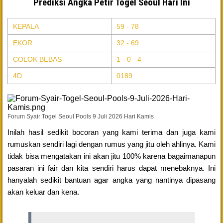
Prediksi Angka Petir Togel Seoul Hari Ini
KEPALA
59 - 78
EKOR
32 - 69
COLOK BEBAS
1 - 0 - 4
4D
0189
Forum Syair Togel Seoul Pools 9 Juli 2026 Hari Kamis
Inilah hasil sedikit bocoran yang kami terima dan juga kami
rumuskan sendiri lagi dengan rumus yang jitu oleh ahlinya. Kami
tidak bisa mengatakan ini akan jitu 100% karena bagaimanapun
pasaran ini fair dan kita sendiri harus dapat menebaknya. Ini
hanyalah sedikit bantuan agar angka yang nantinya dipasang
akan keluar dan kena.