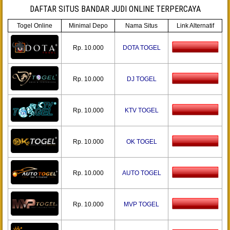
DAFTAR SITUS BANDAR JUDI ONLINE TERPERCAYA
Togel Online
Minimal Depo
Nama Situs
Link Alternatif
Rp. 10.000
DOTA TOGEL
Rp. 10.000
DJ TOGEL
Rp. 10.000
KTV TOGEL
Rp. 10.000
OK TOGEL
Rp. 10.000
AUTO TOGEL
Rp. 10.000
MVP TOGEL