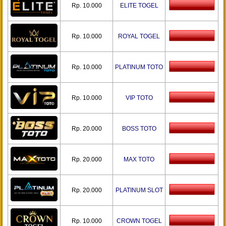
Rp. 10.000
ELITE TOGEL
Rp. 10.000
ROYAL TOGEL
Rp. 10.000
PLATINUM TOTO
Rp. 10.000
VIP TOTO
Rp. 20.000
BOSS TOTO
Rp. 20.000
MAX TOTO
Rp. 20.000
PLATINUM SLOT
Rp. 10.000
CROWN TOGEL