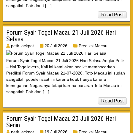
sangatlah Fair dan t […]
Read Post
Forum Syair Togel Macau 21 Juli 2026 Hari
Selasa
petir jackpot
20 Juli 2026
Prediksi Macau
Forum Syair Togel Macau 21 Juli 2026 Hari Selasa Angka Petir
– Hai Togellovers, Kali ini kami akan sedikit membocorkan
Prediksi Forum Syair Macau 21-07-2026. Toto Macau ini sudah
sangatlah populer saat ini karena tidak hanya karena
kemegahan Negaranya tetapi karena pasaran Toto Macau ini
sangatlah Fair dan […]
Read Post
Forum Syair Togel Macau 20 Juli 2026 Hari
Senin
petir jackpot
19 Juli 2026
Prediksi Macau