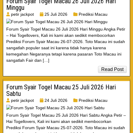
Forum Syair Togel Macau 26 Juli 2026 Hari
Minggu
petir jackpot
25 Juli 2026
Prediksi Macau
Forum Syair Togel Macau 26 Juli 2026 Hari Minggu Angka Petir
– Hai Togellovers, Kali ini kami akan sedikit membocorkan
Prediksi Forum Syair Macau 26-07-2026. Toto Macau ini sudah
sangatlah populer saat ini karena tidak hanya karena
kemegahan Negaranya tetapi karena pasaran Toto Macau ini
sangatlah Fair dan […]
Read Post
Forum Syair Togel Macau 25 Juli 2026 Hari
Sabtu
petir jackpot
24 Juli 2026
Prediksi Macau
Forum Syair Togel Macau 25 Juli 2026 Hari Sabtu Angka Petir –
Hai Togellovers, Kali ini kami akan sedikit membocorkan
Prediksi Forum Syair Macau 25-07-2026. Toto Macau ini sudah