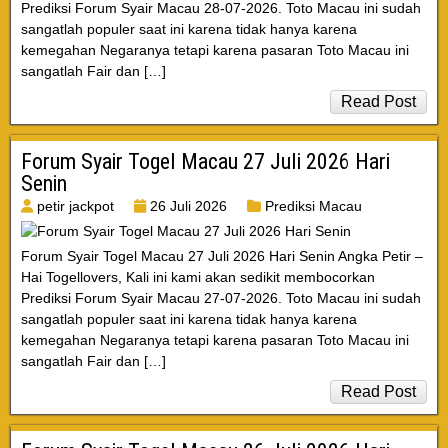
Prediksi Forum Syair Macau 28-07-2026. Toto Macau ini sudah
sangatlah populer saat ini karena tidak hanya karena
kemegahan Negaranya tetapi karena pasaran Toto Macau ini
sangatlah Fair dan […]
Read Post
Forum Syair Togel Macau 27 Juli 2026 Hari
Senin
petir jackpot
26 Juli 2026
Prediksi Macau
Forum Syair Togel Macau 27 Juli 2026 Hari Senin Angka Petir –
Hai Togellovers, Kali ini kami akan sedikit membocorkan
Prediksi Forum Syair Macau 27-07-2026. Toto Macau ini sudah
sangatlah populer saat ini karena tidak hanya karena
kemegahan Negaranya tetapi karena pasaran Toto Macau ini
sangatlah Fair dan […]
Read Post