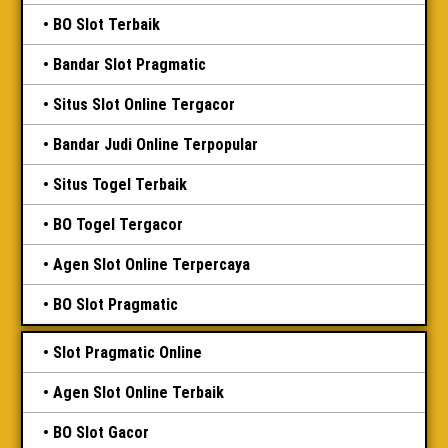
BO Slot Terbaik
Bandar Slot Pragmatic
Situs Slot Online Tergacor
Bandar Judi Online Terpopular
Situs Togel Terbaik
BO Togel Tergacor
Agen Slot Online Terpercaya
BO Slot Pragmatic
Slot Pragmatic Online
Agen Slot Online Terbaik
BO Slot Gacor