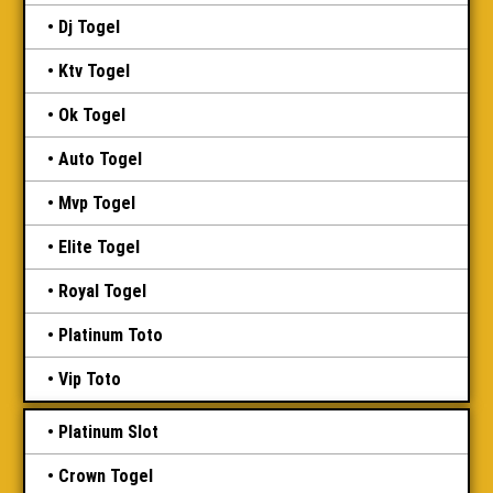
Dj Togel
Ktv Togel
Ok Togel
Auto Togel
Mvp Togel
Elite Togel
Royal Togel
Platinum Toto
Vip Toto
Platinum Slot
Crown Togel