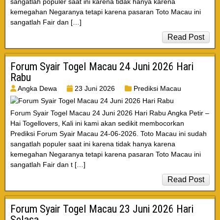
sangatlah populer saat ini karena tidak hanya karena
kemegahan Negaranya tetapi karena pasaran Toto Macau ini
sangatlah Fair dan […]
Read Post
Forum Syair Togel Macau 24 Juni 2026 Hari
Rabu
Angka Dewa
23 Juni 2026
Prediksi Macau
Forum Syair Togel Macau 24 Juni 2026 Hari Rabu Angka Petir –
Hai Togellovers, Kali ini kami akan sedikit membocorkan
Prediksi Forum Syair Macau 24-06-2026. Toto Macau ini sudah
sangatlah populer saat ini karena tidak hanya karena
kemegahan Negaranya tetapi karena pasaran Toto Macau ini
sangatlah Fair dan t […]
Read Post
Forum Syair Togel Macau 23 Juni 2026 Hari
Selasa