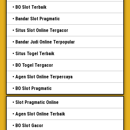
BO Slot Terbaik
Bandar Slot Pragmatic
Situs Slot Online Tergacor
Bandar Judi Online Terpopular
Situs Togel Terbaik
BO Togel Tergacor
Agen Slot Online Terpercaya
BO Slot Pragmatic
Slot Pragmatic Online
Agen Slot Online Terbaik
BO Slot Gacor