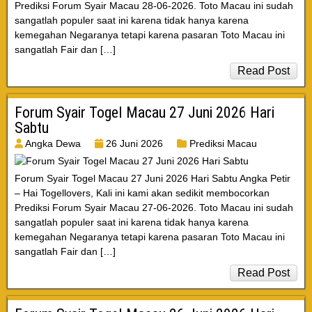
Prediksi Forum Syair Macau 28-06-2026. Toto Macau ini sudah
sangatlah populer saat ini karena tidak hanya karena
kemegahan Negaranya tetapi karena pasaran Toto Macau ini
sangatlah Fair dan […]
Read Post
Forum Syair Togel Macau 27 Juni 2026 Hari
Sabtu
Angka Dewa
26 Juni 2026
Prediksi Macau
Forum Syair Togel Macau 27 Juni 2026 Hari Sabtu Angka Petir
– Hai Togellovers, Kali ini kami akan sedikit membocorkan
Prediksi Forum Syair Macau 27-06-2026. Toto Macau ini sudah
sangatlah populer saat ini karena tidak hanya karena
kemegahan Negaranya tetapi karena pasaran Toto Macau ini
sangatlah Fair dan […]
Read Post