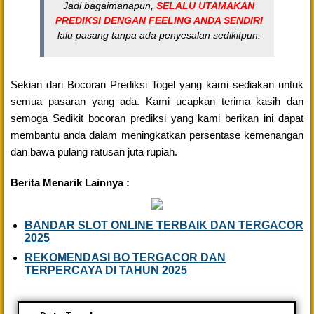
Jadi bagaimanapun,
SELALU UTAMAKAN
PREDIKSI DENGAN FEELING ANDA SENDIRI
lalu pasang tanpa ada penyesalan sedikitpun.
Sekian dari Bocoran Prediksi Togel yang kami sediakan untuk
semua pasaran yang ada. Kami ucapkan terima kasih dan
semoga Sedikit bocoran prediksi yang kami berikan ini dapat
membantu anda dalam meningkatkan persentase kemenangan
dan bawa pulang ratusan juta rupiah.
Berita Menarik Lainnya :
BANDAR SLOT ONLINE TERBAIK DAN TERGACOR
2025
REKOMENDASI BO TERGACOR DAN
TERPERCAYA DI TAHUN 2025