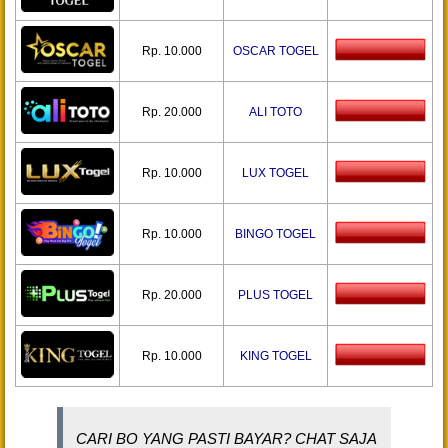
Rp. 10.000
OSCAR TOGEL
Rp. 20.000
ALI TOTO
Rp. 10.000
LUX TOGEL
Rp. 10.000
BINGO TOGEL
Rp. 20.000
PLUS TOGEL
Rp. 10.000
KING TOGEL
CARI BO YANG PASTI BAYAR? CHAT SAJA