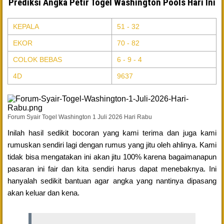
Prediksi Angka Petir Togel Washington Pools Hari Ini
KEPALA
51 - 32
EKOR
70 - 82
COLOK BEBAS
6 - 9 - 4
4D
9637
Forum Syair Togel Washington 1 Juli 2026 Hari Rabu
Inilah hasil sedikit bocoran yang kami terima dan juga kami
rumuskan sendiri lagi dengan rumus yang jitu oleh ahlinya. Kami
tidak bisa mengatakan ini akan jitu 100% karena bagaimanapun
pasaran ini fair dan kita sendiri harus dapat menebaknya. Ini
hanyalah sedikit bantuan agar angka yang nantinya dipasang
akan keluar dan kena.