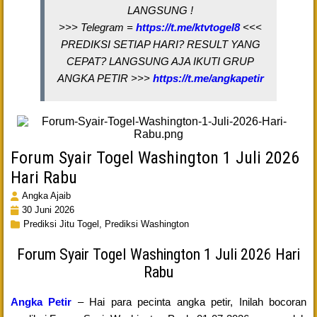
LANGSUNG !
>>> Telegram =
https://t.me/ktvtogel8
<<<
PREDIKSI SETIAP HARI? RESULT YANG
CEPAT? LANGSUNG AJA IKUTI GRUP
ANGKA PETIR >>>
https://t.me/angkapetir
Forum Syair Togel Washington 1 Juli 2026
Hari Rabu
Angka Ajaib
30 Juni 2026
Prediksi Jitu Togel,
Prediksi Washington
Forum Syair Togel Washington 1 Juli 2026 Hari
Rabu
Angka Petir
– Hai para pecinta angka petir, Inilah bocoran