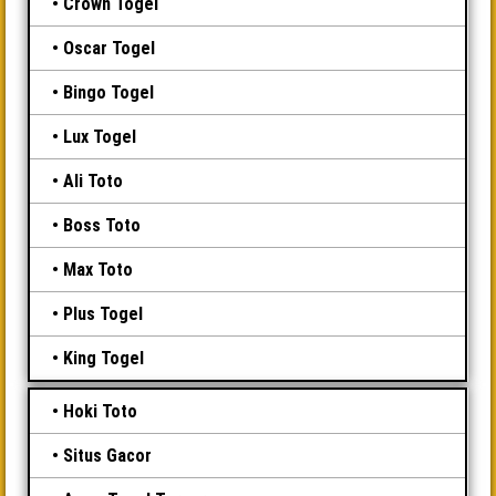
Crown Togel
Oscar Togel
Bingo Togel
Lux Togel
Ali Toto
Boss Toto
Max Toto
Plus Togel
King Togel
Hoki Toto
Situs Gacor