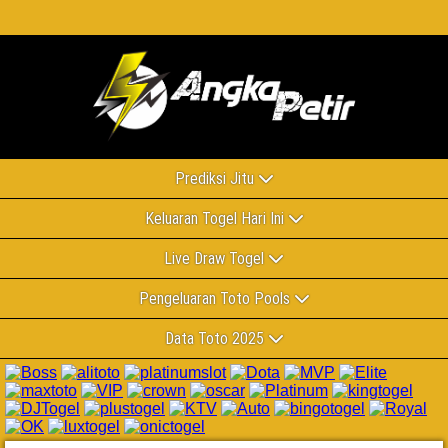
Prediksi Jitu
Keluaran Togel Hari Ini
Live Draw Togel
Pengeluaran Toto Pools
Data Toto 2025