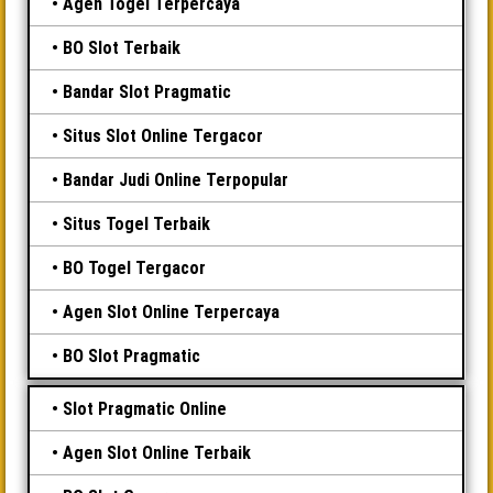
Agen Togel Terpercaya
BO Slot Terbaik
Bandar Slot Pragmatic
Situs Slot Online Tergacor
Bandar Judi Online Terpopular
Situs Togel Terbaik
BO Togel Tergacor
Agen Slot Online Terpercaya
BO Slot Pragmatic
Slot Pragmatic Online
Agen Slot Online Terbaik