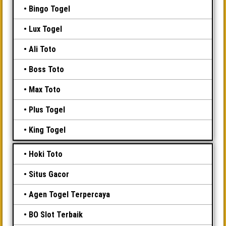
Bingo Togel
Lux Togel
Ali Toto
Boss Toto
Max Toto
Plus Togel
King Togel
Hoki Toto
Situs Gacor
Agen Togel Terpercaya
BO Slot Terbaik