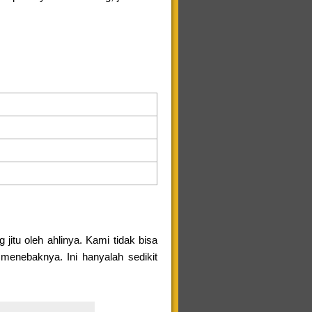
jitu oleh ahlinya. Kami tidak bisa
 menebaknya. Ini hanyalah sedikit