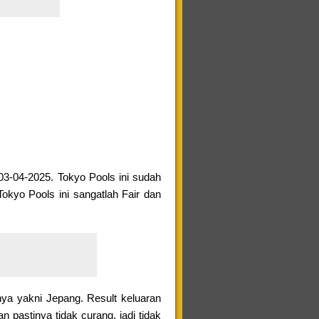
03-04-2025. Tokyo Pools ini sudah
okyo Pools ini sangatlah Fair dan
nya yakni Jepang. Result keluaran
 pastinya tidak curang, jadi tidak