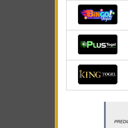
PREDI