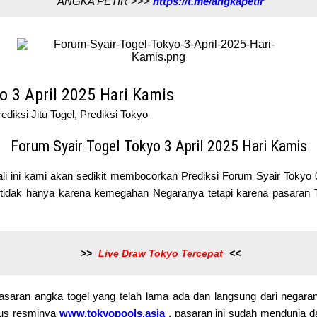
ANGKA PETIR >>>
https://t.me/angkapetir
o 3 April 2025 Hari Kamis
ediksi Jitu Togel,
Prediksi Tokyo
Forum Syair Togel Tokyo 3 April 2025 Hari Kamis
ali ini kami akan sedikit membocorkan Prediksi Forum Syair Tokyo 
a tidak hanya karena kemegahan Negaranya tetapi karena pasaran T
>>
Live Draw Tokyo Tercepat
<<
asaran angka togel yang telah lama ada dan langsung dari negara
itus resminya
www.tokyopools.asia
. pasaran ini sudah mendunia dan