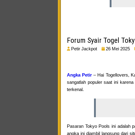
Forum Syair Togel Toky
Petir Jackpot
26 Mei 2025
Angka Petir
– Hai Togellovers, K
sangatlah populer saat ini karen
terkenal.
Pasaran Tokyo Pools ini adalah p
angka ini diambil langsung dari s