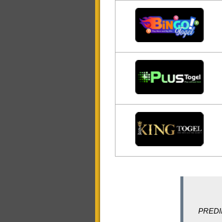
PREDI