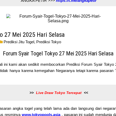
ANGKA PETIR >>>
https://t.me/angkapetir
o 27 Mei 2025 Hari Selasa
Prediksi Jitu Togel,
Prediksi Tokyo
Forum Syair Togel Tokyo 27 Mei 2025 Hari Selasa
ali ini kami akan sedikit membocorkan Prediksi Forum Syair Tokyo 
a tidak hanya karena kemegahan Negaranya tetapi karena pasaran T
>>
Live Draw Tokyo Tercepat
<<
asaran angka togel yang telah lama ada dan langsung dari negara
itus resminya
www.tokyopools.asia
. pasaran ini sudah mendunia dan