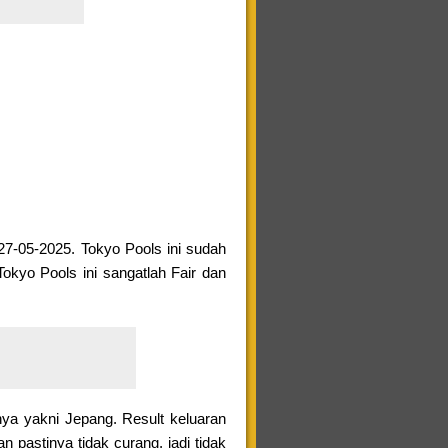
27-05-2025. Tokyo Pools ini sudah
okyo Pools ini sangatlah Fair dan
nya yakni Jepang. Result keluaran
 pastinya tidak curang, jadi tidak