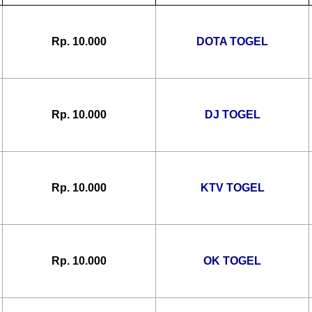
Rp. 10.000
DOTA TOGEL
Rp. 10.000
DJ TOGEL
Rp. 10.000
KTV TOGEL
Rp. 10.000
OK TOGEL