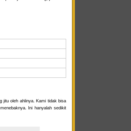
jitu oleh ahlinya. Kami tidak bisa
 menebaknya. Ini hanyalah sedikit