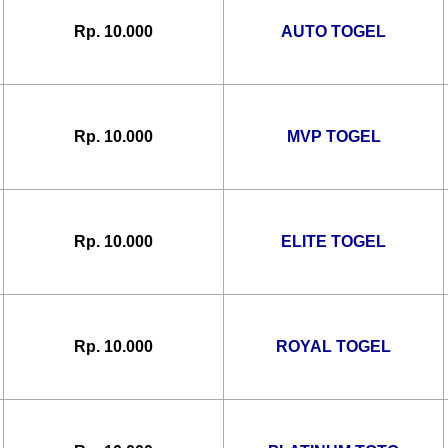
Rp. 10.000
AUTO TOGEL
Rp. 10.000
MVP TOGEL
Rp. 10.000
ELITE TOGEL
Rp. 10.000
ROYAL TOGEL