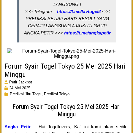
LANGSUNG !
>>> Telegram =
https://t.me/ktvtogel8
<<<
PREDIKSI SETIAP HARI? RESULT YANG
CEPAT? LANGSUNG AJA IKUTI GRUP
ANGKA PETIR >>>
https://t.me/angkapetir
Forum Syair Togel Tokyo 25 Mei 2025 Hari
Minggu
Petir Jackpot
24 Mei 2025
Prediksi Jitu Togel,
Prediksi Tokyo
Forum Syair Togel Tokyo 25 Mei 2025 Hari
Minggu
Angka Petir
– Hai Togellovers, Kali ini kami akan sedikit