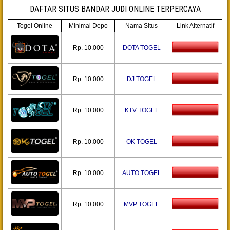
DAFTAR SITUS BANDAR JUDI ONLINE TERPERCAYA
Togel Online
Minimal Depo
Nama Situs
Link Alternatif
Rp. 10.000
DOTA TOGEL
Rp. 10.000
DJ TOGEL
Rp. 10.000
KTV TOGEL
Rp. 10.000
OK TOGEL
Rp. 10.000
AUTO TOGEL
Rp. 10.000
MVP TOGEL