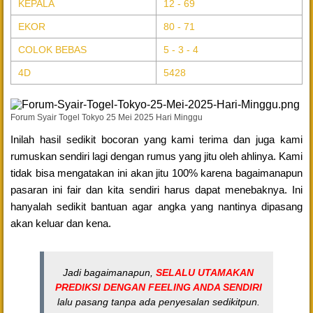
KEPALA
12 - 69
EKOR
80 - 71
COLOK BEBAS
5 - 3 - 4
4D
5428
Forum Syair Togel Tokyo 25 Mei 2025 Hari Minggu
Inilah hasil sedikit bocoran yang kami terima dan juga kami
rumuskan sendiri lagi dengan rumus yang jitu oleh ahlinya. Kami
tidak bisa mengatakan ini akan jitu 100% karena bagaimanapun
pasaran ini fair dan kita sendiri harus dapat menebaknya. Ini
hanyalah sedikit bantuan agar angka yang nantinya dipasang
akan keluar dan kena.
Jadi bagaimanapun,
SELALU UTAMAKAN
PREDIKSI DENGAN FEELING ANDA SENDIRI
lalu pasang tanpa ada penyesalan sedikitpun.