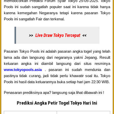
membocorkan Prediksi Forum Syair Tokyo 25-05-2025. Tokyo
Pools ini sudah sangatlah populer saat ini karena tidak hanya
karena kemegahan Negaranya tetapi karena pasaran Tokyo
Pools ini sangatlah Fair dan terkenal.
>>
Live Draw Tokyo Tercepat
<<
Pasaran Tokyo Pools ini adalah pasaran angka togel yang telah
lama ada dan langsung dari negaranya yakni Jepang. Result
keluaran angka ini diambil langsung dari situs resminya
www.tokyopools.asia
. pasaran ini sudah mendunia dan
pastinya tidak curang, jadi tidak perlu khawatir soal itu. Tokyo
Pools ini hasil data keluarannya buka setiap hari jam 22:30 WIB.
Penasaran prediksinya apa? langsung saja lihat dibawah ini !
Prediksi Angka Petir Togel Tokyo Hari Ini