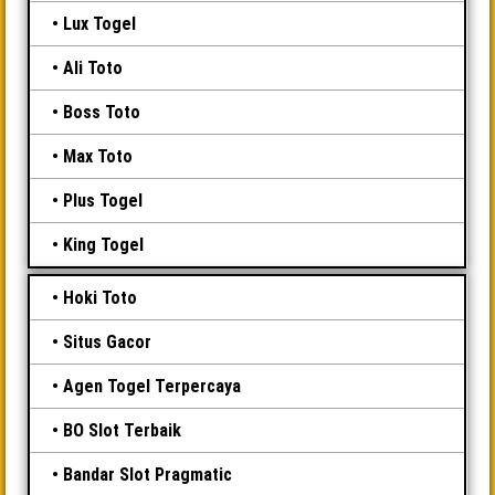
Lux Togel
Ali Toto
Boss Toto
Max Toto
Plus Togel
King Togel
Hoki Toto
Situs Gacor
Agen Togel Terpercaya
BO Slot Terbaik
Bandar Slot Pragmatic