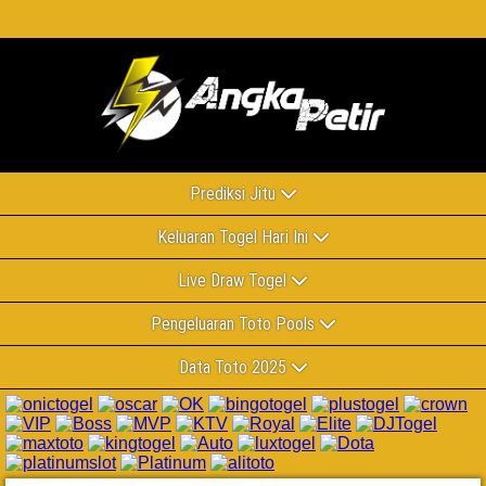
Prediksi Jitu
Keluaran Togel Hari Ini
Live Draw Togel
Pengeluaran Toto Pools
Data Toto 2025