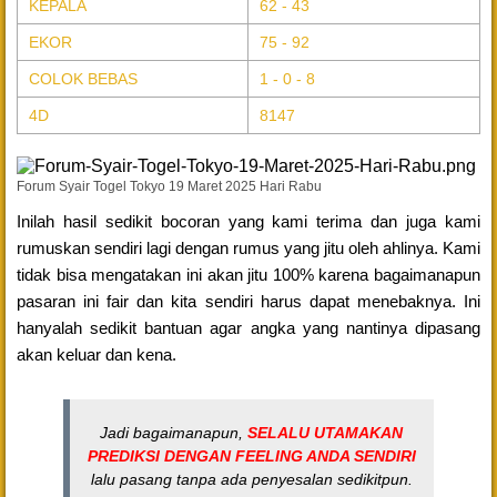
KEPALA
62 - 43
EKOR
75 - 92
COLOK BEBAS
1 - 0 - 8
4D
8147
Forum Syair Togel Tokyo 19 Maret 2025 Hari Rabu
Inilah hasil sedikit bocoran yang kami terima dan juga kami
rumuskan sendiri lagi dengan rumus yang jitu oleh ahlinya. Kami
tidak bisa mengatakan ini akan jitu 100% karena bagaimanapun
pasaran ini fair dan kita sendiri harus dapat menebaknya. Ini
hanyalah sedikit bantuan agar angka yang nantinya dipasang
akan keluar dan kena.
Jadi bagaimanapun,
SELALU UTAMAKAN
PREDIKSI DENGAN FEELING ANDA SENDIRI
lalu pasang tanpa ada penyesalan sedikitpun.