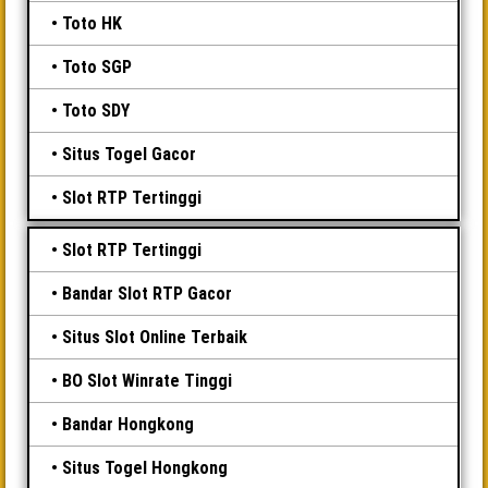
Toto HK
Toto SGP
Toto SDY
Situs Togel Gacor
Slot RTP Tertinggi
Slot RTP Tertinggi
Bandar Slot RTP Gacor
Situs Slot Online Terbaik
BO Slot Winrate Tinggi
Bandar Hongkong
Situs Togel Hongkong