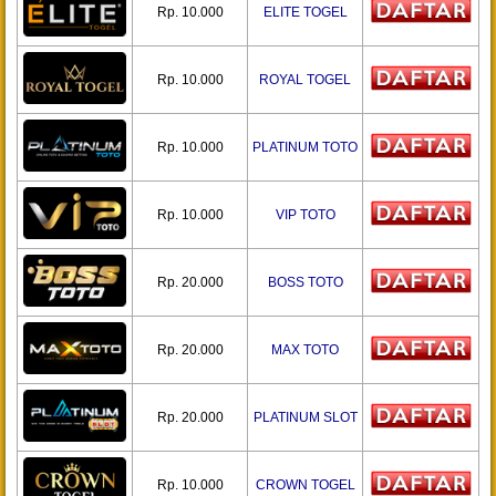
Rp. 10.000
ELITE TOGEL
Rp. 10.000
ROYAL TOGEL
Rp. 10.000
PLATINUM TOTO
Rp. 10.000
VIP TOTO
Rp. 20.000
BOSS TOTO
Rp. 20.000
MAX TOTO
Rp. 20.000
PLATINUM SLOT
Rp. 10.000
CROWN TOGEL