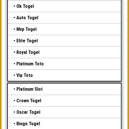
Ok Togel
Auto Togel
Mvp Togel
Elite Togel
Royal Togel
Platinum Toto
Vip Toto
Platinum Slot
Crown Togel
Oscar Togel
Bingo Togel