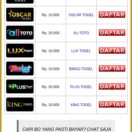
Rp. 10.000
OSCAR TOGEL
Rp. 20.000
ALI TOTO
Rp. 10.000
LUX TOGEL
Rp. 10.000
BINGO TOGEL
Rp. 20.000
PLUS TOGEL
Rp. 10.000
KING TOGEL
CARI BO YANG PASTI BAYAR? CHAT SAJA