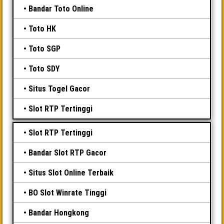
Bandar Toto Online
Toto HK
Toto SGP
Toto SDY
Situs Togel Gacor
Slot RTP Tertinggi
Slot RTP Tertinggi
Bandar Slot RTP Gacor
Situs Slot Online Terbaik
BO Slot Winrate Tinggi
Bandar Hongkong