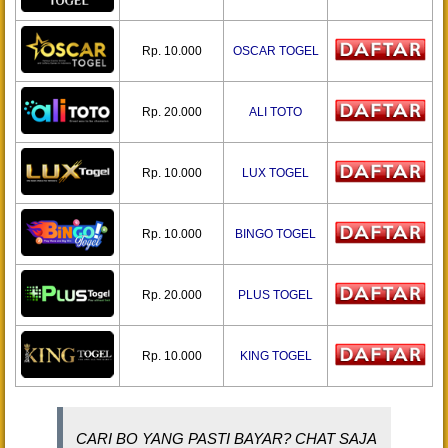
Rp. 10.000
OSCAR TOGEL
Rp. 20.000
ALI TOTO
Rp. 10.000
LUX TOGEL
Rp. 10.000
BINGO TOGEL
Rp. 20.000
PLUS TOGEL
Rp. 10.000
KING TOGEL
CARI BO YANG PASTI BAYAR? CHAT SAJA