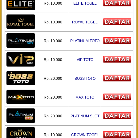
Rp. 10.000
ELITE TOGEL
Rp. 10.000
ROYAL TOGEL
Rp. 10.000
PLATINUM TOTO
Rp. 10.000
VIP TOTO
Rp. 20.000
BOSS TOTO
Rp. 20.000
MAX TOTO
Rp. 20.000
PLATINUM SLOT
Rp. 10.000
CROWN TOGEL