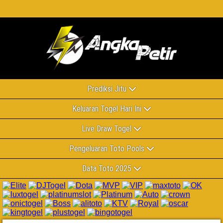
Prediksi Jitu
Keluaran Togel Hari Ini
Live Draw Togel
Pengeluaran Toto Pools
Data Toto 2025