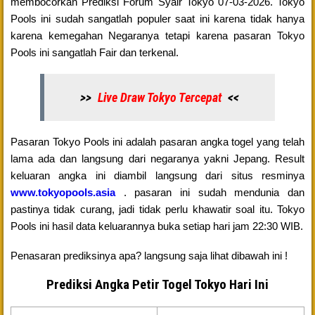
membocorkan Prediksi Forum Syair Tokyo 07-03-2026. Tokyo
Pools ini sudah sangatlah populer saat ini karena tidak hanya
karena kemegahan Negaranya tetapi karena pasaran Tokyo
Pools ini sangatlah Fair dan terkenal.
>>
Live Draw Tokyo Tercepat
<<
Pasaran Tokyo Pools ini adalah pasaran angka togel yang telah
lama ada dan langsung dari negaranya yakni Jepang. Result
keluaran angka ini diambil langsung dari situs resminya
www.tokyopools.asia
. pasaran ini sudah mendunia dan
pastinya tidak curang, jadi tidak perlu khawatir soal itu. Tokyo
Pools ini hasil data keluarannya buka setiap hari jam 22:30 WIB.
Penasaran prediksinya apa? langsung saja lihat dibawah ini !
Prediksi Angka Petir Togel Tokyo Hari Ini