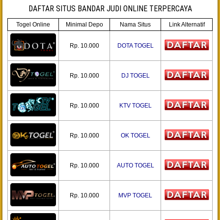
DAFTAR SITUS BANDAR JUDI ONLINE TERPERCAYA
Togel Online
Minimal Depo
Nama Situs
Link Alternatif
Rp. 10.000
DOTA TOGEL
Rp. 10.000
DJ TOGEL
Rp. 10.000
KTV TOGEL
Rp. 10.000
OK TOGEL
Rp. 10.000
AUTO TOGEL
Rp. 10.000
MVP TOGEL