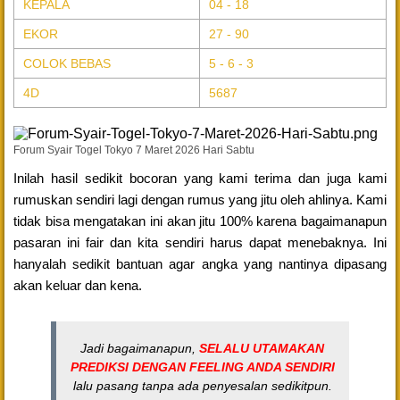
KEPALA
04 - 18
EKOR
27 - 90
COLOK BEBAS
5 - 6 - 3
4D
5687
Forum Syair Togel Tokyo 7 Maret 2026 Hari Sabtu
Inilah hasil sedikit bocoran yang kami terima dan juga kami
rumuskan sendiri lagi dengan rumus yang jitu oleh ahlinya. Kami
tidak bisa mengatakan ini akan jitu 100% karena bagaimanapun
pasaran ini fair dan kita sendiri harus dapat menebaknya. Ini
hanyalah sedikit bantuan agar angka yang nantinya dipasang
akan keluar dan kena.
Jadi bagaimanapun,
SELALU UTAMAKAN
PREDIKSI DENGAN FEELING ANDA SENDIRI
lalu pasang tanpa ada penyesalan sedikitpun.