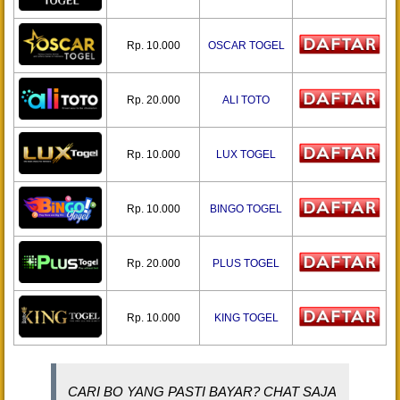
Rp. 10.000
OSCAR TOGEL
Rp. 20.000
ALI TOTO
Rp. 10.000
LUX TOGEL
Rp. 10.000
BINGO TOGEL
Rp. 20.000
PLUS TOGEL
Rp. 10.000
KING TOGEL
CARI BO YANG PASTI BAYAR? CHAT SAJA