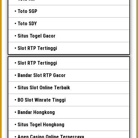
Toto SGP
Toto SDY
Situs Togel Gacor
Slot RTP Tertinggi
Slot RTP Tertinggi
Bandar Slot RTP Gacor
Situs Slot Online Terbaik
BO Slot Winrate Tinggi
Bandar Hongkong
Situs Togel Hongkong
Agen Casino Online Terpercaya