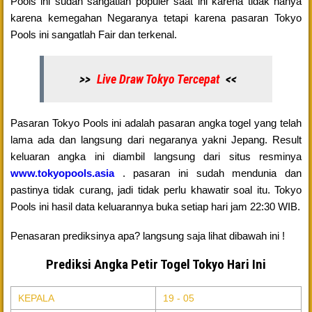
Pools ini sudah sangatlah populer saat ini karena tidak hanya
karena kemegahan Negaranya tetapi karena pasaran Tokyo
Pools ini sangatlah Fair dan terkenal.
>>
Live Draw Tokyo Tercepat
<<
Pasaran Tokyo Pools ini adalah pasaran angka togel yang telah
lama ada dan langsung dari negaranya yakni Jepang. Result
keluaran angka ini diambil langsung dari situs resminya
www.tokyopools.asia
. pasaran ini sudah mendunia dan
pastinya tidak curang, jadi tidak perlu khawatir soal itu. Tokyo
Pools ini hasil data keluarannya buka setiap hari jam 22:30 WIB.
Penasaran prediksinya apa? langsung saja lihat dibawah ini !
Prediksi Angka Petir Togel Tokyo Hari Ini
KEPALA
19 - 05