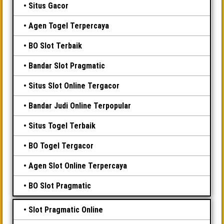
Situs Gacor
Agen Togel Terpercaya
BO Slot Terbaik
Bandar Slot Pragmatic
Situs Slot Online Tergacor
Bandar Judi Online Terpopular
Situs Togel Terbaik
BO Togel Tergacor
Agen Slot Online Terpercaya
BO Slot Pragmatic
Slot Pragmatic Online