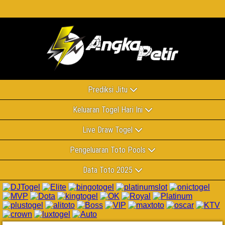
Prediksi Jitu
Keluaran Togel Hari Ini
Live Draw Togel
Pengeluaran Toto Pools
Data Toto 2025