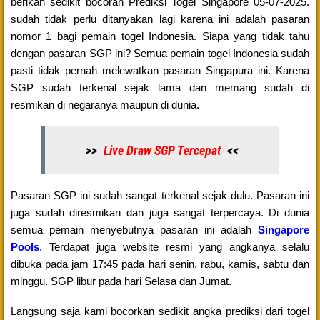
berikan sedikit bocoran Prediksi Togel Singapore 05-07-2025.
sudah tidak perlu ditanyakan lagi karena ini adalah pasaran
nomor 1 bagi pemain togel Indonesia. Siapa yang tidak tahu
dengan pasaran SGP ini? Semua pemain togel Indonesia sudah
pasti tidak pernah melewatkan pasaran Singapura ini. Karena
SGP sudah terkenal sejak lama dan memang sudah di
resmikan di negaranya maupun di dunia.
>>
Live Draw SGP Tercepat
<<
Pasaran SGP ini sudah sangat terkenal sejak dulu. Pasaran ini
juga sudah diresmikan dan juga sangat terpercaya. Di dunia
semua pemain menyebutnya pasaran ini adalah
Singapore
Pools
. Terdapat juga website resmi yang angkanya selalu
dibuka pada jam 17:45 pada hari senin, rabu, kamis, sabtu dan
minggu. SGP libur pada hari Selasa dan Jumat.
Langsung saja kami bocorkan sedikit angka prediksi dari togel