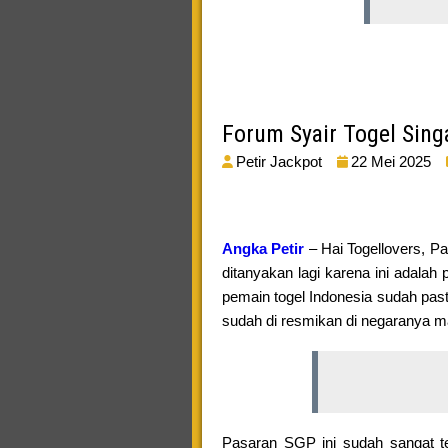
Forum Syair Togel Sing
Petir Jackpot
22 Mei 2025
Angka Petir
– Hai Togellovers, Pa
ditanyakan lagi karena ini adala
pemain togel Indonesia sudah pas
sudah di resmikan di negaranya m
Pasaran SGP ini sudah sangat te