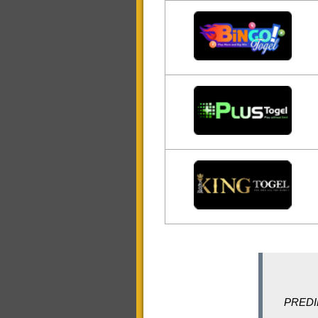
PREDI