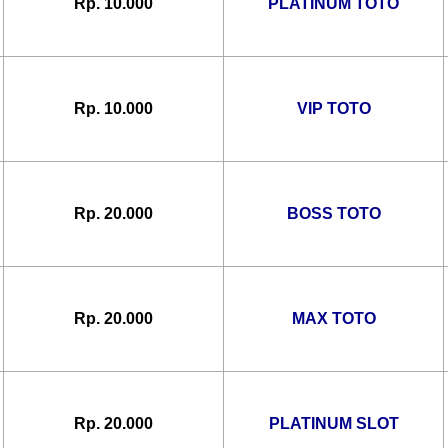
Rp. 10.000
PLATINUM TOTO
Rp. 10.000
VIP TOTO
Rp. 20.000
BOSS TOTO
Rp. 20.000
MAX TOTO
Rp. 20.000
PLATINUM SLOT