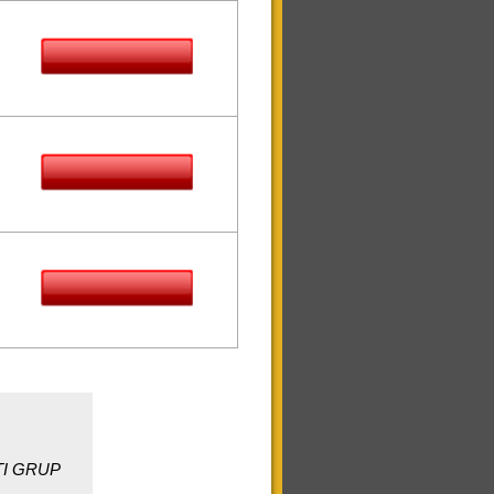
TI GRUP