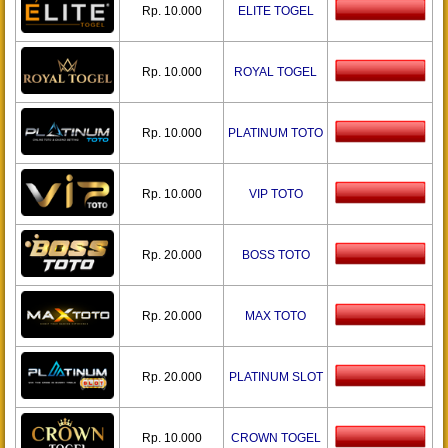
Rp. 10.000
ELITE TOGEL
Rp. 10.000
ROYAL TOGEL
Rp. 10.000
PLATINUM TOTO
Rp. 10.000
VIP TOTO
Rp. 20.000
BOSS TOTO
Rp. 20.000
MAX TOTO
Rp. 20.000
PLATINUM SLOT
Rp. 10.000
CROWN TOGEL