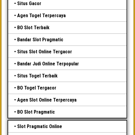
Situs Gacor
Agen Togel Terpercaya
BO Slot Terbaik
Bandar Slot Pragmatic
Situs Slot Online Tergacor
Bandar Judi Online Terpopular
Situs Togel Terbaik
BO Togel Tergacor
Agen Slot Online Terpercaya
BO Slot Pragmatic
Slot Pragmatic Online