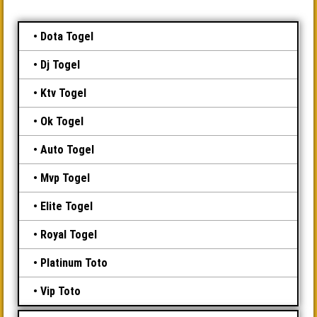
Dota Togel
Dj Togel
Ktv Togel
Ok Togel
Auto Togel
Mvp Togel
Elite Togel
Royal Togel
Platinum Toto
Vip Toto