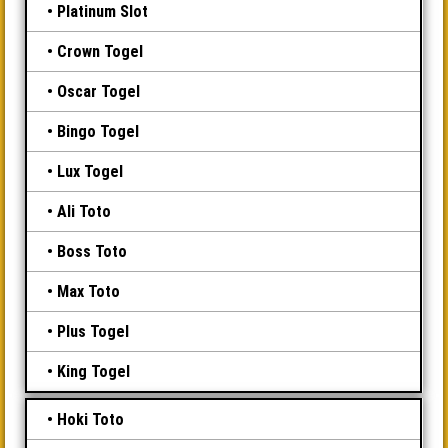
Platinum Slot
Crown Togel
Oscar Togel
Bingo Togel
Lux Togel
Ali Toto
Boss Toto
Max Toto
Plus Togel
King Togel
Hoki Toto