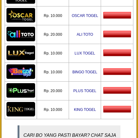
Rp. 10.000
OSCAR TOGEL
Rp. 20.000
ALI TOTO
Rp. 10.000
LUX TOGEL
Rp. 10.000
BINGO TOGEL
Rp. 20.000
PLUS TOGEL
Rp. 10.000
KING TOGEL
CARI BO YANG PASTI BAYAR? CHAT SAJA