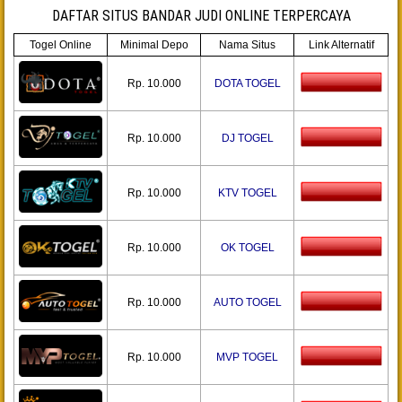
DAFTAR SITUS BANDAR JUDI ONLINE TERPERCAYA
Togel Online
Minimal Depo
Nama Situs
Link Alternatif
Rp. 10.000
DOTA TOGEL
Rp. 10.000
DJ TOGEL
Rp. 10.000
KTV TOGEL
Rp. 10.000
OK TOGEL
Rp. 10.000
AUTO TOGEL
Rp. 10.000
MVP TOGEL