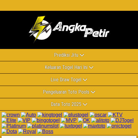
Prediksi Jitu
Keluaran Togel Hari Ini
Live Draw Togel
Pengeluaran Toto Pools
Data Toto 2025