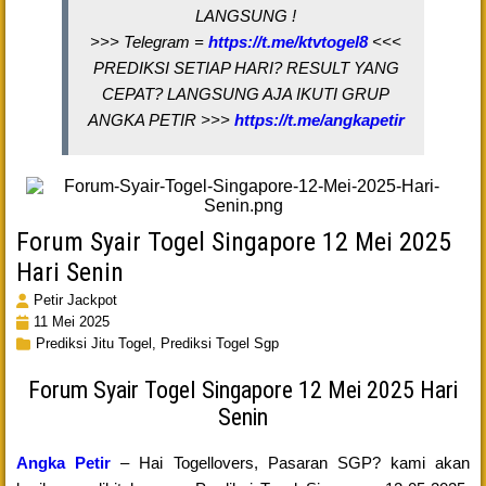
LANGSUNG !
>>> Telegram =
https://t.me/ktvtogel8
<<<
PREDIKSI SETIAP HARI? RESULT YANG
CEPAT? LANGSUNG AJA IKUTI GRUP
ANGKA PETIR >>>
https://t.me/angkapetir
Forum Syair Togel Singapore 12 Mei 2025
Hari Senin
Petir Jackpot
11 Mei 2025
Prediksi Jitu Togel,
Prediksi Togel Sgp
Forum Syair Togel Singapore 12 Mei 2025 Hari
Senin
Angka Petir
– Hai Togellovers, Pasaran SGP? kami akan