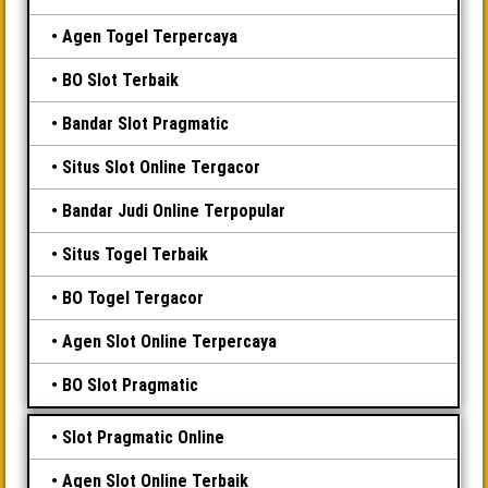
Agen Togel Terpercaya
BO Slot Terbaik
Bandar Slot Pragmatic
Situs Slot Online Tergacor
Bandar Judi Online Terpopular
Situs Togel Terbaik
BO Togel Tergacor
Agen Slot Online Terpercaya
BO Slot Pragmatic
Slot Pragmatic Online
Agen Slot Online Terbaik