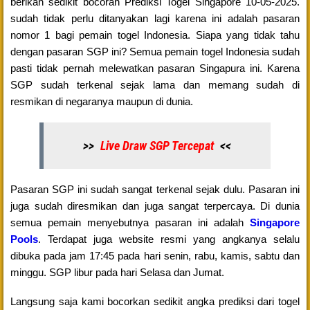
berikan sedikit bocoran Prediksi Togel Singapore 10-05-2025.
sudah tidak perlu ditanyakan lagi karena ini adalah pasaran
nomor 1 bagi pemain togel Indonesia. Siapa yang tidak tahu
dengan pasaran SGP ini? Semua pemain togel Indonesia sudah
pasti tidak pernah melewatkan pasaran Singapura ini. Karena
SGP sudah terkenal sejak lama dan memang sudah di
resmikan di negaranya maupun di dunia.
>>
Live Draw SGP Tercepat
<<
Pasaran SGP ini sudah sangat terkenal sejak dulu. Pasaran ini
juga sudah diresmikan dan juga sangat terpercaya. Di dunia
semua pemain menyebutnya pasaran ini adalah
Singapore
Pools
. Terdapat juga website resmi yang angkanya selalu
dibuka pada jam 17:45 pada hari senin, rabu, kamis, sabtu dan
minggu. SGP libur pada hari Selasa dan Jumat.
Langsung saja kami bocorkan sedikit angka prediksi dari togel