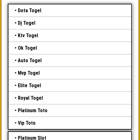
Dota Togel
Dj Togel
Ktv Togel
Ok Togel
Auto Togel
Mvp Togel
Elite Togel
Royal Togel
Platinum Toto
Vip Toto
Platinum Slot