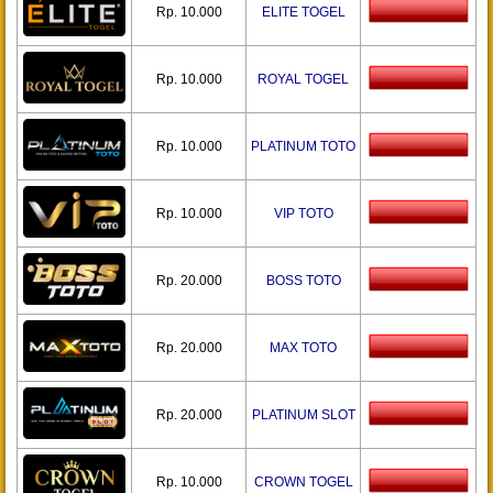
Rp. 10.000
ELITE TOGEL
Rp. 10.000
ROYAL TOGEL
Rp. 10.000
PLATINUM TOTO
Rp. 10.000
VIP TOTO
Rp. 20.000
BOSS TOTO
Rp. 20.000
MAX TOTO
Rp. 20.000
PLATINUM SLOT
Rp. 10.000
CROWN TOGEL