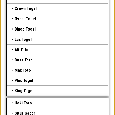
Crown Togel
Oscar Togel
Bingo Togel
Lux Togel
Ali Toto
Boss Toto
Max Toto
Plus Togel
King Togel
Hoki Toto
Situs Gacor