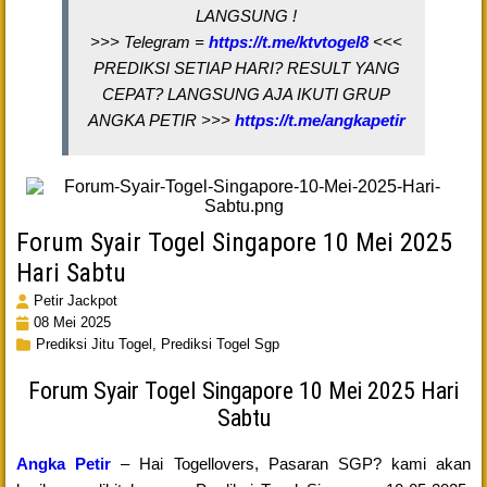
LANGSUNG !
>>> Telegram =
https://t.me/ktvtogel8
<<<
PREDIKSI SETIAP HARI? RESULT YANG
CEPAT? LANGSUNG AJA IKUTI GRUP
ANGKA PETIR >>>
https://t.me/angkapetir
Forum Syair Togel Singapore 10 Mei 2025
Hari Sabtu
Petir Jackpot
08 Mei 2025
Prediksi Jitu Togel,
Prediksi Togel Sgp
Forum Syair Togel Singapore 10 Mei 2025 Hari
Sabtu
Angka Petir
– Hai Togellovers, Pasaran SGP? kami akan