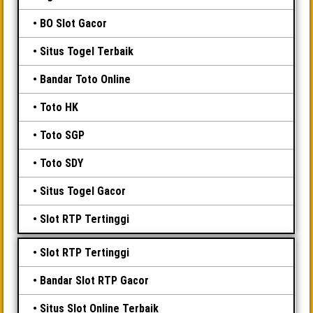
BO Slot Gacor
Situs Togel Terbaik
Bandar Toto Online
Toto HK
Toto SGP
Toto SDY
Situs Togel Gacor
Slot RTP Tertinggi
Slot RTP Tertinggi
Bandar Slot RTP Gacor
Situs Slot Online Terbaik