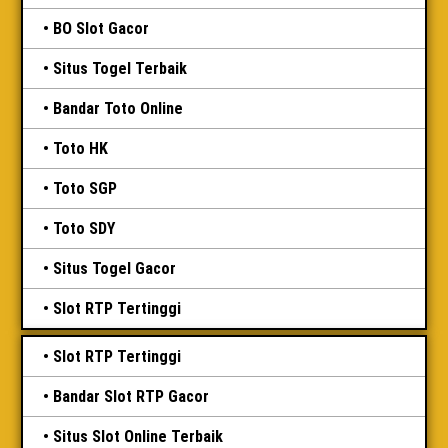
BO Slot Gacor
Situs Togel Terbaik
Bandar Toto Online
Toto HK
Toto SGP
Toto SDY
Situs Togel Gacor
Slot RTP Tertinggi
Slot RTP Tertinggi
Bandar Slot RTP Gacor
Situs Slot Online Terbaik