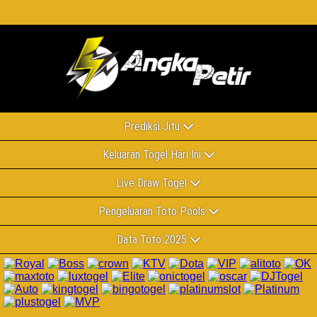
Prediksi Jitu
Keluaran Togel Hari Ini
Live Draw Togel
Pengeluaran Toto Pools
Data Toto 2025