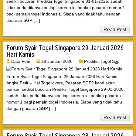
sedikit bocoran Prediksi Togel Singapore 31-01-2026. sudah
tidak perlu ditanyakan lagi karena ini adalah pasaran nomor 1
bagi pemain togel Indonesia. Siapa yang tidak tahu dengan
pasaran SGP […]
Read Post
Forum Syair Togel Singapore 29 Januari 2026
Hari Kamis
Data Petir
28 Januari 2026
Prediksi Togel Sgp
Forum Syair Togel Singapore 29 Januari 2026 Hari Kamis
Angka Petir – Hai Togellovers, Pasaran SGP? kami akan
berikan sedikit bocoran Prediksi Togel Singapore 29-01-2026.
sudah tidak perlu ditanyakan lagi karena ini adalah pasaran
nomor 1 bagi pemain togel Indonesia. Siapa yang tidak tahu
dengan pasaran SGP […]
Read Post
Forum Syair Togel Singapore 28 Januari 2026