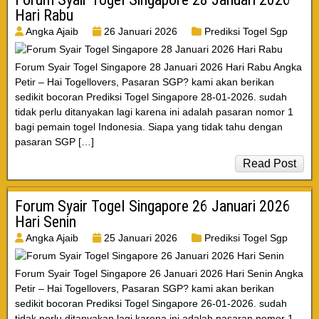
Hari Rabu
Angka Ajaib
26 Januari 2026
Prediksi Togel Sgp
Forum Syair Togel Singapore 28 Januari 2026 Hari Rabu Angka
Petir – Hai Togellovers, Pasaran SGP? kami akan berikan
sedikit bocoran Prediksi Togel Singapore 28-01-2026. sudah
tidak perlu ditanyakan lagi karena ini adalah pasaran nomor 1
bagi pemain togel Indonesia. Siapa yang tidak tahu dengan
pasaran SGP […]
Read Post
Forum Syair Togel Singapore 26 Januari 2026
Hari Senin
Angka Ajaib
25 Januari 2026
Prediksi Togel Sgp
Forum Syair Togel Singapore 26 Januari 2026 Hari Senin Angka
Petir – Hai Togellovers, Pasaran SGP? kami akan berikan
sedikit bocoran Prediksi Togel Singapore 26-01-2026. sudah
tidak perlu ditanyakan lagi karena ini adalah pasaran nomor 1