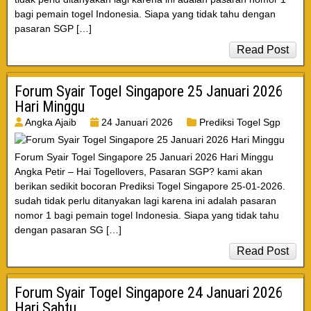
bagi pemain togel Indonesia. Siapa yang tidak tahu dengan
pasaran SGP […]
Read Post
Forum Syair Togel Singapore 25 Januari 2026
Hari Minggu
Angka Ajaib
24 Januari 2026
Prediksi Togel Sgp
Forum Syair Togel Singapore 25 Januari 2026 Hari Minggu
Angka Petir – Hai Togellovers, Pasaran SGP? kami akan
berikan sedikit bocoran Prediksi Togel Singapore 25-01-2026.
sudah tidak perlu ditanyakan lagi karena ini adalah pasaran
nomor 1 bagi pemain togel Indonesia. Siapa yang tidak tahu
dengan pasaran SG […]
Read Post
Forum Syair Togel Singapore 24 Januari 2026
Hari Sabtu