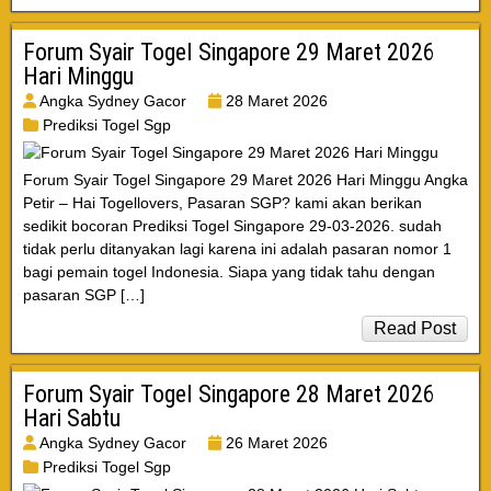
Forum Syair Togel Singapore 29 Maret 2026
Hari Minggu
Angka Sydney Gacor
28 Maret 2026
Prediksi Togel Sgp
Forum Syair Togel Singapore 29 Maret 2026 Hari Minggu Angka
Petir – Hai Togellovers, Pasaran SGP? kami akan berikan
sedikit bocoran Prediksi Togel Singapore 29-03-2026. sudah
tidak perlu ditanyakan lagi karena ini adalah pasaran nomor 1
bagi pemain togel Indonesia. Siapa yang tidak tahu dengan
pasaran SGP […]
Read Post
Forum Syair Togel Singapore 28 Maret 2026
Hari Sabtu
Angka Sydney Gacor
26 Maret 2026
Prediksi Togel Sgp