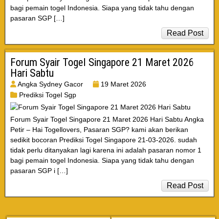
bagi pemain togel Indonesia. Siapa yang tidak tahu dengan
pasaran SGP […]
Read Post
Forum Syair Togel Singapore 21 Maret 2026
Hari Sabtu
Angka Sydney Gacor
19 Maret 2026
Prediksi Togel Sgp
Forum Syair Togel Singapore 21 Maret 2026 Hari Sabtu Angka
Petir – Hai Togellovers, Pasaran SGP? kami akan berikan
sedikit bocoran Prediksi Togel Singapore 21-03-2026. sudah
tidak perlu ditanyakan lagi karena ini adalah pasaran nomor 1
bagi pemain togel Indonesia. Siapa yang tidak tahu dengan
pasaran SGP i […]
Read Post