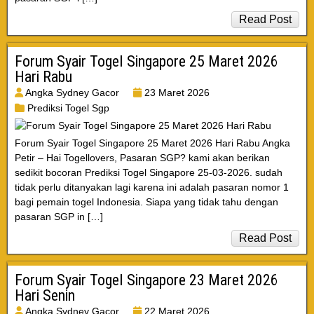
Read Post
Forum Syair Togel Singapore 25 Maret 2026
Hari Rabu
Angka Sydney Gacor
23 Maret 2026
Prediksi Togel Sgp
Forum Syair Togel Singapore 25 Maret 2026 Hari Rabu Angka
Petir – Hai Togellovers, Pasaran SGP? kami akan berikan
sedikit bocoran Prediksi Togel Singapore 25-03-2026. sudah
tidak perlu ditanyakan lagi karena ini adalah pasaran nomor 1
bagi pemain togel Indonesia. Siapa yang tidak tahu dengan
pasaran SGP in […]
Read Post
Forum Syair Togel Singapore 23 Maret 2026
Hari Senin
Angka Sydney Gacor
22 Maret 2026