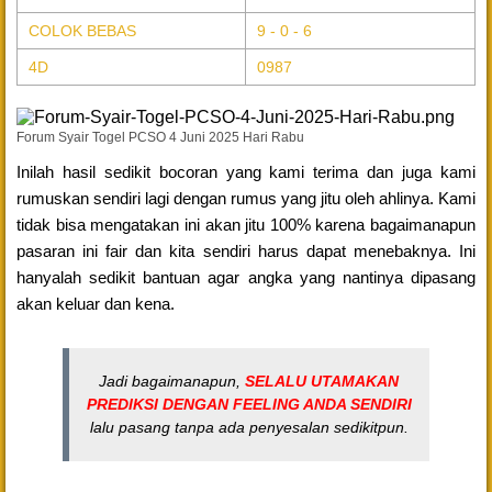
COLOK BEBAS
9 - 0 - 6
4D
0987
Forum Syair Togel PCSO 4 Juni 2025 Hari Rabu
Inilah hasil sedikit bocoran yang kami terima dan juga kami
rumuskan sendiri lagi dengan rumus yang jitu oleh ahlinya. Kami
tidak bisa mengatakan ini akan jitu 100% karena bagaimanapun
pasaran ini fair dan kita sendiri harus dapat menebaknya. Ini
hanyalah sedikit bantuan agar angka yang nantinya dipasang
akan keluar dan kena.
Jadi bagaimanapun,
SELALU UTAMAKAN
PREDIKSI DENGAN FEELING ANDA SENDIRI
lalu pasang tanpa ada penyesalan sedikitpun.