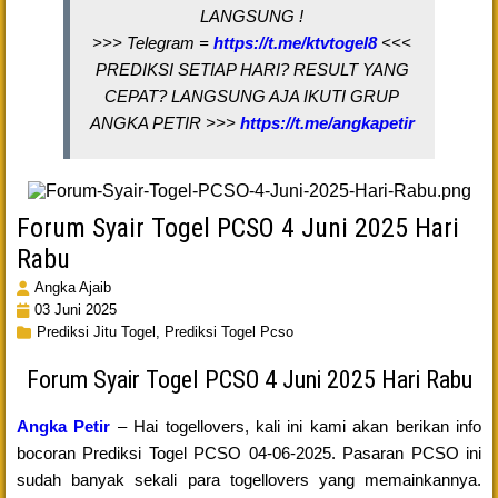
LANGSUNG !
>>> Telegram =
https://t.me/ktvtogel8
<<<
PREDIKSI SETIAP HARI? RESULT YANG
CEPAT? LANGSUNG AJA IKUTI GRUP
ANGKA PETIR >>>
https://t.me/angkapetir
Forum Syair Togel PCSO 4 Juni 2025 Hari
Rabu
Angka Ajaib
03 Juni 2025
Prediksi Jitu Togel,
Prediksi Togel Pcso
Forum Syair Togel PCSO 4 Juni 2025 Hari Rabu
Angka Petir
– Hai togellovers, kali ini kami akan berikan info
bocoran Prediksi Togel PCSO 04-06-2025. Pasaran PCSO ini
sudah banyak sekali para togellovers yang memainkannya.