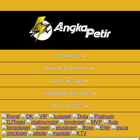
Prediksi Jitu
Keluaran Togel Hari Ini
Live Draw Togel
Pengeluaran Toto Pools
Data Toto 2025