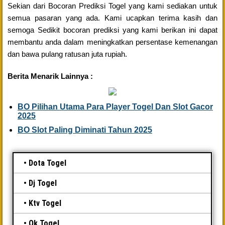
Sekian dari Bocoran Prediksi Togel yang kami sediakan untuk
semua pasaran yang ada. Kami ucapkan terima kasih dan
semoga Sedikit bocoran prediksi yang kami berikan ini dapat
membantu anda dalam meningkatkan persentase kemenangan
dan bawa pulang ratusan juta rupiah.
Berita Menarik Lainnya :
BO Pilihan Utama Para Player Togel Dan Slot Gacor
2025
BO Slot Paling Diminati Tahun 2025
Dota Togel
Dj Togel
Ktv Togel
Ok Togel