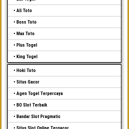
Ali Toto
Boss Toto
Max Toto
Plus Togel
King Togel
Hoki Toto
Situs Gacor
Agen Togel Terpercaya
BO Slot Terbaik
Bandar Slot Pragmatic
Situs Slot Online Tergacor