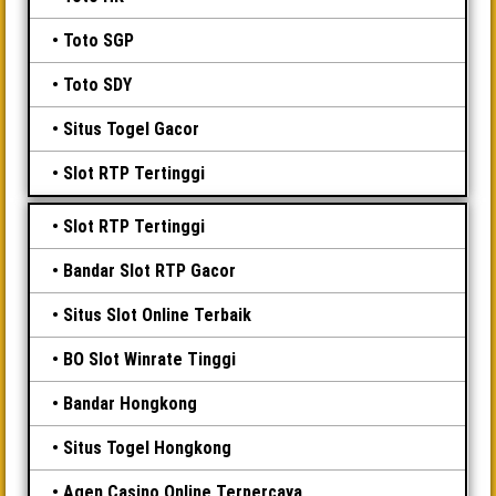
Toto SGP
Toto SDY
Situs Togel Gacor
Slot RTP Tertinggi
Slot RTP Tertinggi
Bandar Slot RTP Gacor
Situs Slot Online Terbaik
BO Slot Winrate Tinggi
Bandar Hongkong
Situs Togel Hongkong
Agen Casino Online Terpercaya