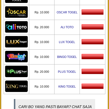
Rp. 10.000
OSCAR TOGEL
Rp. 20.000
ALI TOTO
Rp. 10.000
LUX TOGEL
Rp. 10.000
BINGO TOGEL
Rp. 20.000
PLUS TOGEL
Rp. 10.000
KING TOGEL
CARI BO YANG PASTI BAYAR? CHAT SAJA