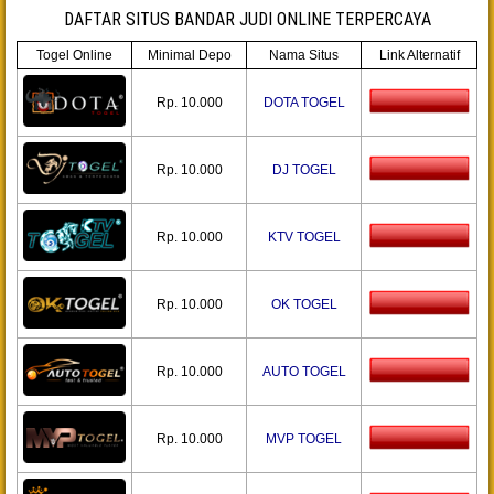
DAFTAR SITUS BANDAR JUDI ONLINE TERPERCAYA
Togel Online
Minimal Depo
Nama Situs
Link Alternatif
Rp. 10.000
DOTA TOGEL
Rp. 10.000
DJ TOGEL
Rp. 10.000
KTV TOGEL
Rp. 10.000
OK TOGEL
Rp. 10.000
AUTO TOGEL
Rp. 10.000
MVP TOGEL