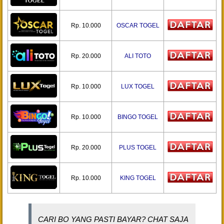
Rp. 10.000
OSCAR TOGEL
Rp. 20.000
ALI TOTO
Rp. 10.000
LUX TOGEL
Rp. 10.000
BINGO TOGEL
Rp. 20.000
PLUS TOGEL
Rp. 10.000
KING TOGEL
CARI BO YANG PASTI BAYAR? CHAT SAJA