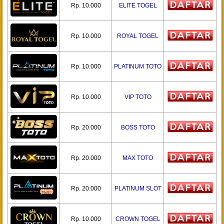
Rp. 10.000
ELITE TOGEL
Rp. 10.000
ROYAL TOGEL
Rp. 10.000
PLATINUM TOTO
Rp. 10.000
VIP TOTO
Rp. 20.000
BOSS TOTO
Rp. 20.000
MAX TOTO
Rp. 20.000
PLATINUM SLOT
Rp. 10.000
CROWN TOGEL