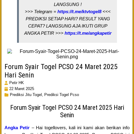
LANGSUNG !
>>> Telegram =
https://t.me/ktvtogel8
<<<
PREDIKSI SETIAP HARI? RESULT YANG
CEPAT? LANGSUNG AJA IKUTI GRUP
ANGKA PETIR >>>
https://t.me/angkapetir
Forum Syair Togel PCSO 24 Maret 2025
Hari Senin
Petir HK
22 Maret 2025
Prediksi Jitu Togel,
Prediksi Togel Pcso
Forum Syair Togel PCSO 24 Maret 2025 Hari
Senin
Angka Petir
– Hai togellovers, kali ini kami akan berikan info