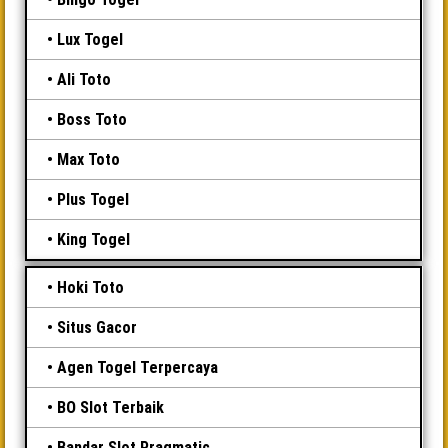
Lux Togel
Ali Toto
Boss Toto
Max Toto
Plus Togel
King Togel
Hoki Toto
Situs Gacor
Agen Togel Terpercaya
BO Slot Terbaik
Bandar Slot Pragmatic