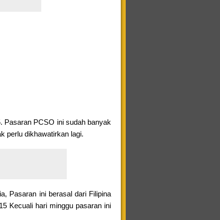
025. Pasaran PCSO ini sudah banyak
 perlu dikhawatirkan lagi.
Pasaran ini berasal dari Filipina
5 Kecuali hari minggu pasaran ini