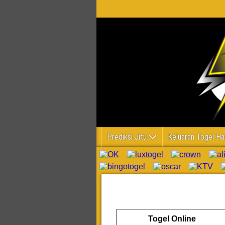
Prediksi Jitu
Keluaran Togel Har
Togel Online