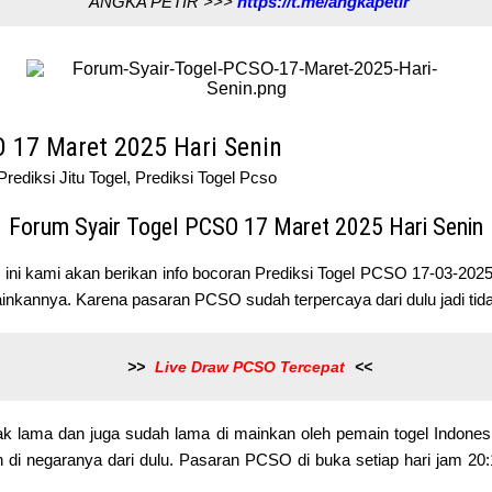
ANGKA PETIR >>>
https://t.me/angkapetir
O 17 Maret 2025 Hari Senin
Prediksi Jitu Togel,
Prediksi Togel Pcso
Forum Syair Togel PCSO 17 Maret 2025 Hari Senin
li ini kami akan berikan info bocoran Prediksi Togel PCSO 17-03-2
inkannya. Karena pasaran PCSO sudah terpercaya dari dulu jadi tidak
>>
Live Draw PCSO Tercepat
<<
 lama dan juga sudah lama di mainkan oleh pemain togel Indonesia, 
 di negaranya dari dulu. Pasaran PCSO di buka setiap hari jam 20:1