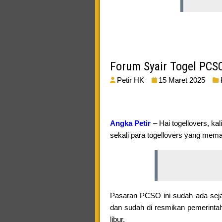
Forum Syair Togel PCS
Petir HK
15 Maret 2025
Angka Petir
– Hai togellovers, ka
sekali para togellovers yang mema
Pasaran PCSO ini sudah ada sejak
dan sudah di resmikan pemerintah
libur.