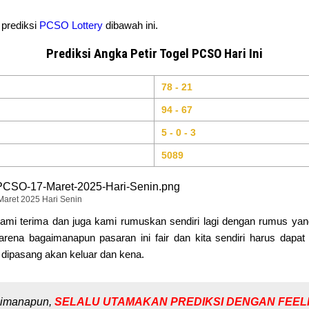
 prediksi
PCSO Lottery
dibawah ini.
Prediksi Angka Petir Togel PCSO Hari Ini
78 - 21
94 - 67
5 - 0 - 3
5089
Maret 2025 Hari Senin
 kami terima dan juga kami rumuskan sendiri lagi dengan rumus yang 
rena bagaimanapun pasaran ini fair dan kita sendiri harus dapat
 dipasang akan keluar dan kena.
aimanapun,
SELALU UTAMAKAN PREDIKSI DENGAN FEEL