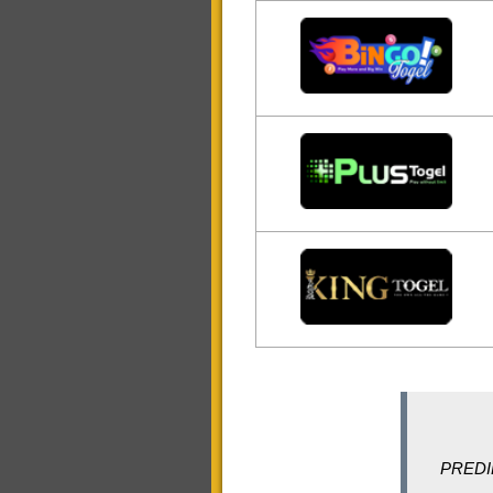
PREDI