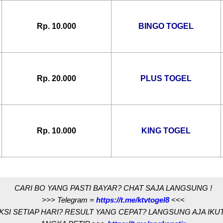
Rp. 10.000
BINGO TOGEL
Rp. 20.000
PLUS TOGEL
Rp. 10.000
KING TOGEL
CARI BO YANG PASTI BAYAR? CHAT SAJA LANGSUNG !
>>> Telegram =
https://t.me/ktvtogel8
<<<
KSI SETIAP HARI? RESULT YANG CEPAT? LANGSUNG AJA IKU