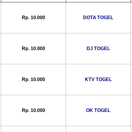
Rp. 10.000
DOTA TOGEL
Rp. 10.000
DJ TOGEL
Rp. 10.000
KTV TOGEL
Rp. 10.000
OK TOGEL