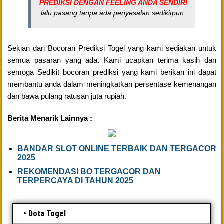
PREDIKSI DENGAN FEELING ANDA SENDIRI
lalu pasang tanpa ada penyesalan sedikitpun.
Sekian dari Bocoran Prediksi Togel yang kami sediakan untuk
semua pasaran yang ada. Kami ucapkan terima kasih dan
semoga Sedikit bocoran prediksi yang kami berikan ini dapat
membantu anda dalam meningkatkan persentase kemenangan
dan bawa pulang ratusan juta rupiah.
Berita Menarik Lainnya :
BANDAR SLOT ONLINE TERBAIK DAN TERGACOR
2025
REKOMENDASI BO TERGACOR DAN
TERPERCAYA DI TAHUN 2025
Dota Togel