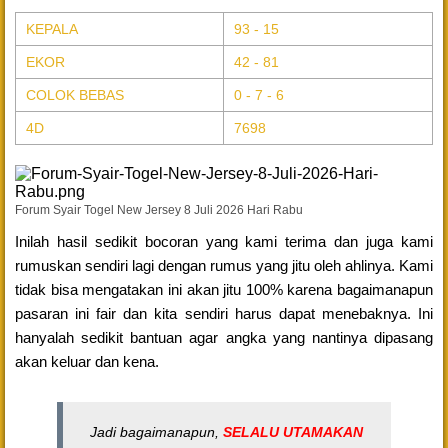
KEPALA
93 - 15
EKOR
42 - 81
COLOK BEBAS
0 - 7 - 6
4D
7698
Forum Syair Togel New Jersey 8 Juli 2026 Hari Rabu
Inilah hasil sedikit bocoran yang kami terima dan juga kami
rumuskan sendiri lagi dengan rumus yang jitu oleh ahlinya. Kami
tidak bisa mengatakan ini akan jitu 100% karena bagaimanapun
pasaran ini fair dan kita sendiri harus dapat menebaknya. Ini
hanyalah sedikit bantuan agar angka yang nantinya dipasang
akan keluar dan kena.
Jadi bagaimanapun,
SELALU UTAMAKAN