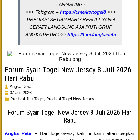
LANGSUNG !
>>> Telegram =
https://t.me/ktvtogel8
<<<
PREDIKSI SETIAP HARI? RESULT YANG
CEPAT? LANGSUNG AJA IKUTI GRUP
ANGKA PETIR >>>
https://t.me/angkapetir
Forum Syair Togel New Jersey 8 Juli 2026
Hari Rabu
Angka Dewa
07 Juli 2026
Prediksi Jitu Togel,
Prediksi Togel New Jersey
Forum Syair Togel New Jersey 8 Juli 2026 Hari
Rabu
Angka Petir
– Hai Togellovers, kali ini kami akan bagikan