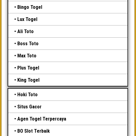
Bingo Togel
Lux Togel
Ali Toto
Boss Toto
Max Toto
Plus Togel
King Togel
Hoki Toto
Situs Gacor
Agen Togel Terpercaya
BO Slot Terbaik