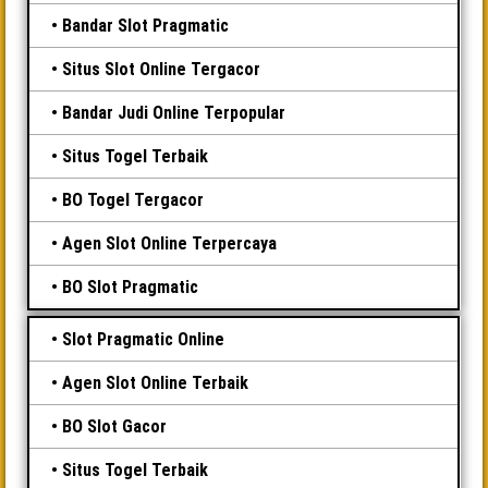
Bandar Slot Pragmatic
Situs Slot Online Tergacor
Bandar Judi Online Terpopular
Situs Togel Terbaik
BO Togel Tergacor
Agen Slot Online Terpercaya
BO Slot Pragmatic
Slot Pragmatic Online
Agen Slot Online Terbaik
BO Slot Gacor
Situs Togel Terbaik