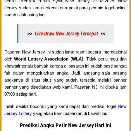
sedikit Prediksi Forum Syair New Jersey 27-02-2025. New
Jersey sudah lama terkenal dan pasti para pemain togel online
sudah tidak asing lagi.
>>
Live Draw New Jersey Tercepat
<<
Pasaran New Jersey ini sudah lama resmi secara Internasional
oleh
World Lottery Association (WLA)
. Tidak perlu ragu dan
khawatir terlalu banyak karena di pasaran ini sudah pasti sangat
fair dalam mengeluarkan angka. Jadi langsung saja pasang
angkanya di situs situs yang sudah tersedia melalui banner
banner yang disediakan web kami. Pasaran NJ ini dibuka jam
07:00 setiap hari.
Inilah sedikit bocoran yang kami dapat dari prediksi togel
New
Jersey Lottery
yang akan kami paparkan di bawah ini.
Prediksi Angka Petir New Jersey Hari Ini