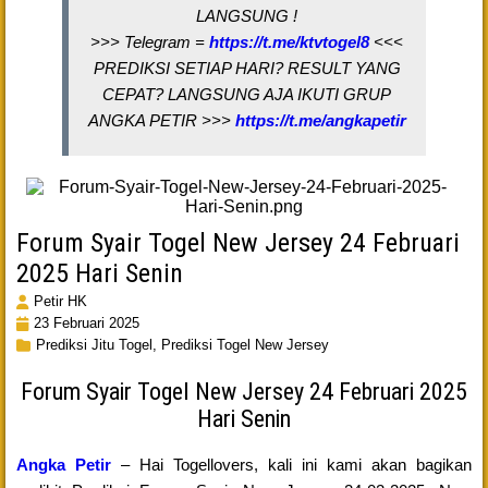
LANGSUNG !
>>> Telegram =
https://t.me/ktvtogel8
<<<
PREDIKSI SETIAP HARI? RESULT YANG
CEPAT? LANGSUNG AJA IKUTI GRUP
ANGKA PETIR >>>
https://t.me/angkapetir
Forum Syair Togel New Jersey 24 Februari
2025 Hari Senin
Petir HK
23 Februari 2025
Prediksi Jitu Togel,
Prediksi Togel New Jersey
Forum Syair Togel New Jersey 24 Februari 2025
Hari Senin
Angka Petir
– Hai Togellovers, kali ini kami akan bagikan