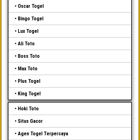
Oscar Togel
Bingo Togel
Lux Togel
Ali Toto
Boss Toto
Max Toto
Plus Togel
King Togel
Hoki Toto
Situs Gacor
Agen Togel Terpercaya