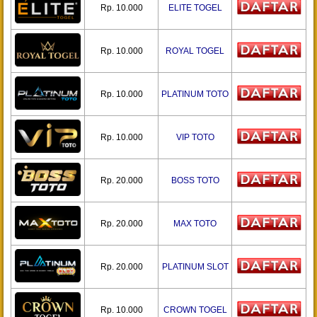
Rp. 10.000
ELITE TOGEL
Rp. 10.000
ROYAL TOGEL
Rp. 10.000
PLATINUM TOTO
Rp. 10.000
VIP TOTO
Rp. 20.000
BOSS TOTO
Rp. 20.000
MAX TOTO
Rp. 20.000
PLATINUM SLOT
Rp. 10.000
CROWN TOGEL