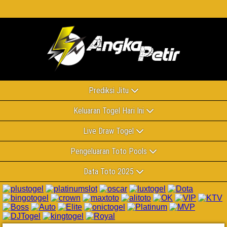
Prediksi Jitu
Keluaran Togel Hari Ini
Live Draw Togel
Pengeluaran Toto Pools
Data Toto 2025