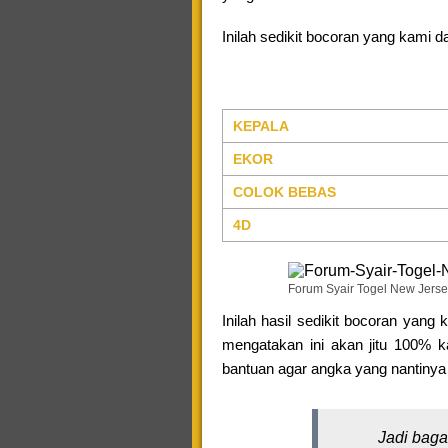
Inilah sedikit bocoran yang kami da
KEPALA
EKOR
COLOK BEBAS
4D
Forum Syair Togel New Jersey
Inilah hasil sedikit bocoran yang
mengatakan ini akan jitu 100% ka
bantuan agar angka yang nantinya
Jadi bag