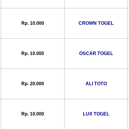
Rp. 10.000
CROWN TOGEL
Rp. 10.000
OSCAR TOGEL
Rp. 20.000
ALI TOTO
Rp. 10.000
LUX TOGEL