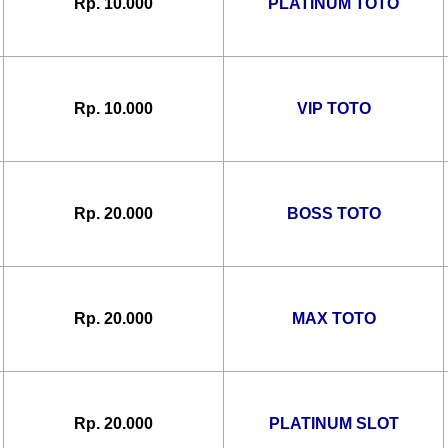
Rp. 10.000
PLATINUM TOTO
Rp. 10.000
VIP TOTO
Rp. 20.000
BOSS TOTO
Rp. 20.000
MAX TOTO
Rp. 20.000
PLATINUM SLOT