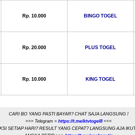
Rp. 10.000
BINGO TOGEL
Rp. 20.000
PLUS TOGEL
Rp. 10.000
KING TOGEL
CARI BO YANG PASTI BAYAR? CHAT SAJA LANGSUNG !
>>> Telegram =
https://t.me/ktvtogel8
<<<
KSI SETIAP HARI? RESULT YANG CEPAT? LANGSUNG AJA IKU