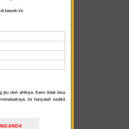
i bawah ini.
jitu oleh ahlinya. Kami tidak bisa
 menebaknya. Ini hanyalah sedikit
ING ANDA