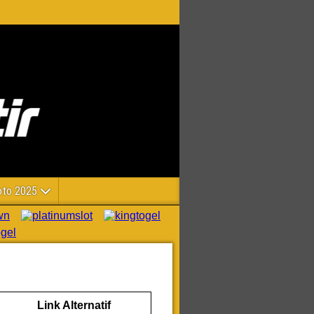
oto 2025
Link Alternatif